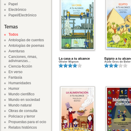
Papel
Electrónico
Papel/Electrónico
Temas
Todos
Antologías de cuentos
Antologías de poemas
Aventuras
Canciones, rimas,
La casa a tu alcance
Egipto a tu alcan
adivinanzas...
Olivier Mignon
Aude Gros de Beler
Ciencia-ficción
En verso
Fantasía
Humanidades
Humor
Mundo científico
Mundo en sociedad
Mundo natural
Obras de consulta
Policiaco y terror
Propuestas para el ocio
Relatos históricos