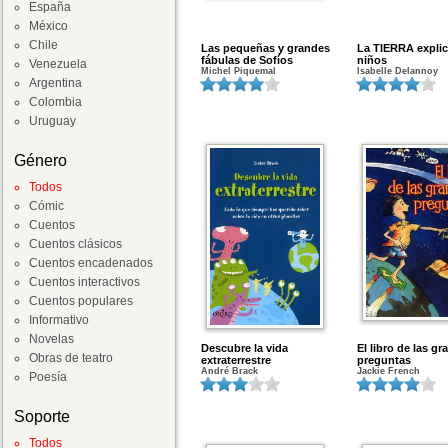
España
México
Chile
Las pequeñas y grandes
La TIERRA explic
fábulas de Sofíos
niños
Venezuela
Michel Piquemal
Isabelle Delannoy
Argentina
Colombia
Uruguay
Género
Todos
Cómic
Cuentos
Cuentos clásicos
Cuentos encadenados
Cuentos interactivos
Cuentos populares
Informativo
Novelas
Descubre la vida
El libro de las g
Obras de teatro
extraterrestre
preguntas
André Brack
Jackie French
Poesía
Soporte
Todos