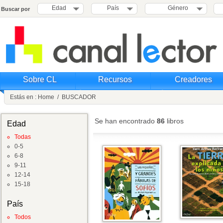
Edad
País
Género
Buscar por
Sobre CL
Recursos
Creadores
Estás en :
Home
/
BUSCADOR
Se han encontrado
86
libros
Edad
Todas
0-5
6-8
9-11
12-14
15-18
País
Todos