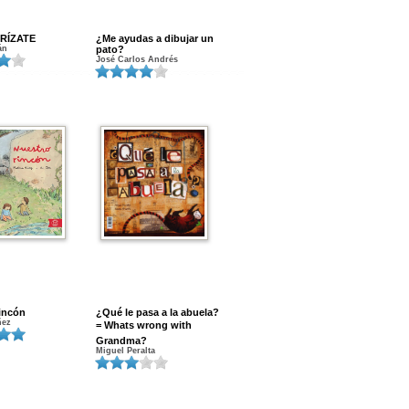
RÍZATE
¿Me ayudas a dibujar un
án
pato?
José Carlos Andrés
incón
¿Qué le pasa a la abuela?
ñez
= Whats wrong with
Grandma?
Miguel Peralta