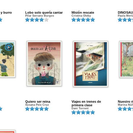
 y burro
Lobo solo quería cantar
Misión rescate
DINOSAU
Pilar Serrano Burgos
Cristina Oleby
Paula Merl
Quiero ser reina
Viajes en trenes de
Nuestro r
Susana Peix Cruz
primera clase
Marina Nú
Dani Torrent