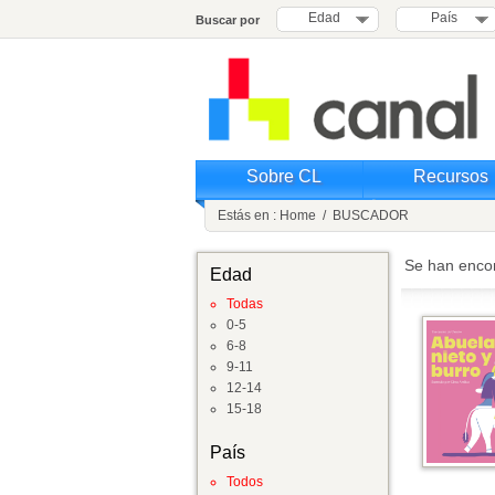
Edad
País
Buscar por
Sobre CL
Recursos
Estás en :
Home
/
BUSCADOR
Se han enco
Edad
Todas
0-5
6-8
9-11
12-14
15-18
País
Todos