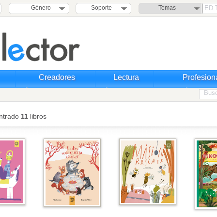
Género
Soporte
Temas
Creadores
Lectura
Profesion
ntrado
11
libros