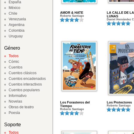
España
México
AMOR & HATE
LA CALLE DE L
Chile
Roberto Santiago
LUNAS
Venezuela
Daniel Hernández 
Argentina
Colombia
Uruguay
Género
Todos
Cómic
Cuentos
Cuentos clásicos
Cuentos encadenados
Cuentos interactivos
Cuentos populares
Informativo
Novelas
Los Forasteros del
Los Protectores
Tiempo
Roberto Santiago
Obras de teatro
Roberto Santiago
Poesía
Soporte
Todos