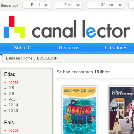
Edad
País
Género
Buscar por
Sobre CL
Recursos
Creadores
Estás en :
Home
/
BUSCADOR
Se han encontrado
15
libros
Edad
Todas
0-5
6-8
9-11
12-14
15-18
País
Todos