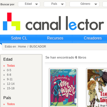
Edad
País
Género
Buscar por
Sobre CL
Recursos
Creadores
Estás en :
Home
/
BUSCADOR
Se han encontrado
6
libros
Edad
Todas
0-5
6-8
9-11
12-14
15-18
País
Todos