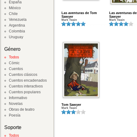
España
México
Las aventuras de Tom
Las aventuras d
Chile
Sawyer
Sawyer
Venezuela
Mark Twain
Mark Twain
Argentina
Colombia
Uruguay
Género
Todos
Cómic
Cuentos
Cuentos clásicos
Cuentos encadenados
Cuentos interactivos
Cuentos populares
Informativo
Novelas
Tom Sawyer
Mark Twain
Obras de teatro
Poesía
Soporte
Todos