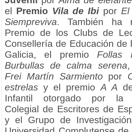
Juvenil
por
Alma de elefante
el
Premio
Vila de Ibi
por
El
Siempreviva
. También ha r
Premio de los Clubs de Lec
Consellería de Educación de 
Galicia, el premio
Follas
Burbullas de calma serena
,
Frei Martín Sarmiento
por
estrelas
y el premio
A A
de 
Infantil otorgado por la 
Colegial de Escritores de E
y el Grupo de Investigación
Universidad Complutense de 