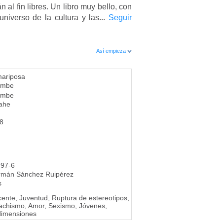
al fin libres. Un libro muy bello, con
universo de la cultura y las...
Seguir
Así empieza
mariposa
ombe
ombe
rahe
8
797-6
rmán Sánchez Ruipérez
s
ente, Juventud, Ruptura de estereotipos,
achismo, Amor, Sexismo, Jóvenes,
 dimensiones