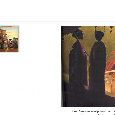
Benj
Los Amantes mariposa
-