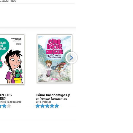
 Lacombe
AN LOS
Cómo hacer amigos y
Menstruacion en marcha
ES?
enfrentar fantasmas
Gloria A. Calvo
nico Baccalario
Eric Peleias
K
S