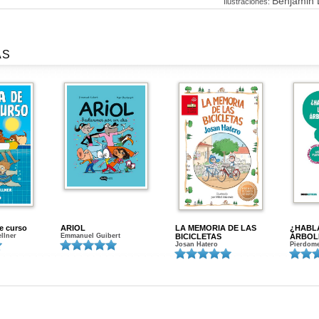
Benjamin
Ilustraciones:
AS
de curso
ARIOL
LA MEMORIA DE LAS
¿HABL
ellner
Emmanuel Guibert
BICICLETAS
ÁRBOL
Josan Hatero
Pierdome