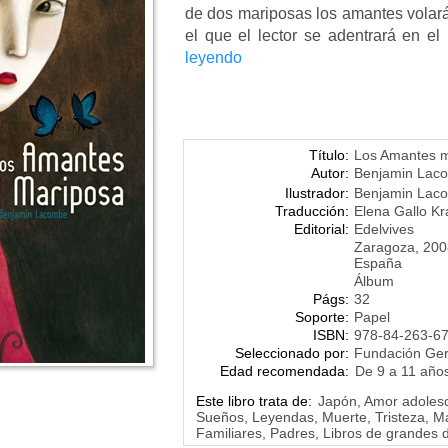
de dos mariposas los amantes volarán 
el que el lector se adentrará en el 
leyendo
Título:
Los Amantes 
Autor:
Benjamin Lac
Ilustrador:
Benjamin Lac
Traducción:
Elena Gallo K
Editorial:
Edelvives
Zaragoza, 200
España
Álbum
Págs:
32
Soporte:
Papel
ISBN:
978-84-263-6
Seleccionado por:
Fundación Ge
Edad recomendada:
De 9 a 11 año
Este libro trata de:
Japón, Amor adolesc
Sueños, Leyendas, Muerte, Tristeza, M
Familiares, Padres, Libros de grandes