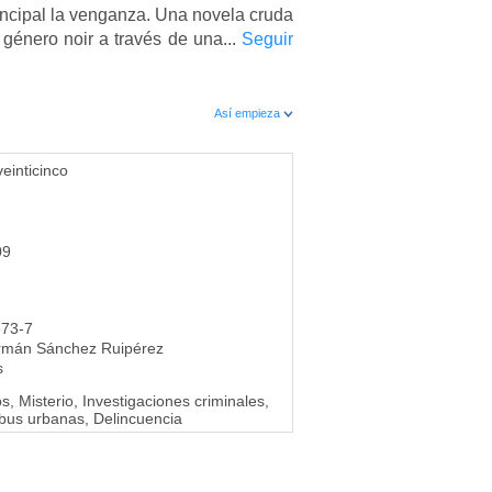
incipal la venganza. Una novela cruda
género noir a través de una...
Seguir
Así empieza
einticinco
09
573-7
rmán Sánchez Ruipérez
s
, Misterio, Investigaciones criminales,
ibus urbanas, Delincuencia