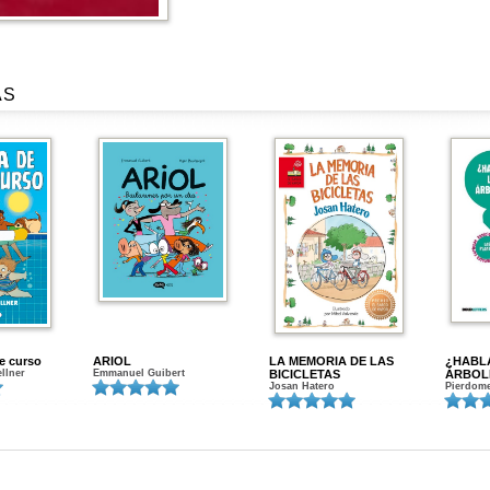
AS
de curso
ARIOL
LA MEMORIA DE LAS
¿HABL
ellner
Emmanuel Guibert
BICICLETAS
ÁRBOL
Josan Hatero
Pierdome