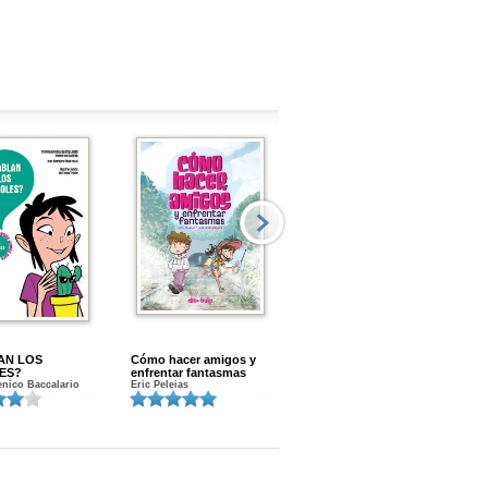
AN LOS
Cómo hacer amigos y
Menstruacion en marcha
ES?
enfrentar fantasmas
Gloria A. Calvo
nico Baccalario
Eric Peleias
K
S