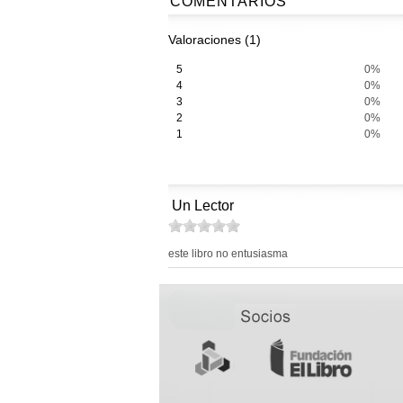
COMENTARIOS
Valoraciones (1)
5
0%
4
0%
3
0%
2
0%
1
0%
Un Lector
este libro no entusiasma