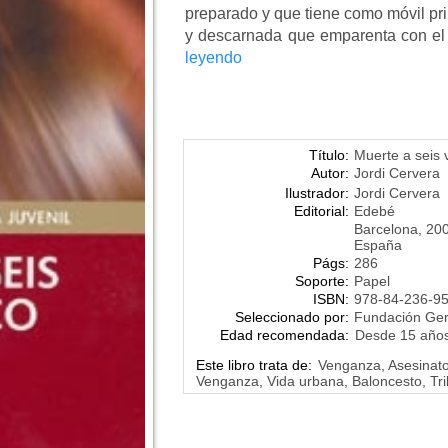
preparado y que tiene como móvil pr
y descarnada que emparenta con el 
leyendo
Título:
Muerte a seis v
Autor:
Jordi Cervera
Ilustrador:
Jordi Cervera
Editorial:
Edebé
Barcelona, 20
España
Págs:
286
Soporte:
Papel
ISBN:
978-84-236-9
Seleccionado por:
Fundación Ge
Edad recomendada:
Desde 15 año
Este libro trata de:
Venganza, Asesinatos
Venganza, Vida urbana, Baloncesto, Tr