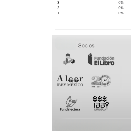
3
0%
2
0%
1
0%