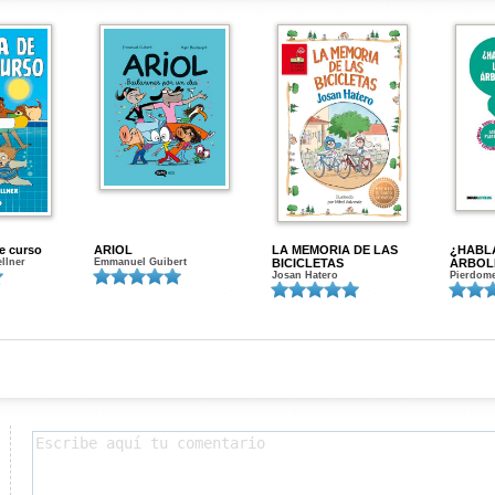
de curso
ARIOL
LA MEMORIA DE LAS
¿HABL
ellner
Emmanuel Guibert
BICICLETAS
ÁRBOL
Josan Hatero
Pierdome