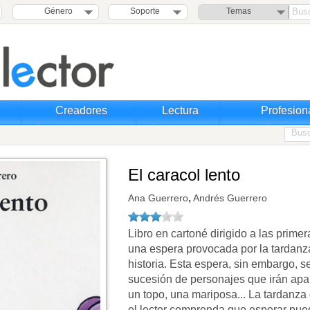
Género
Soporte
Temas
Creadores
Lectura
Profesion
El caracol lento
,
Ana Guerrero
Andrés Guerrero
Libro en cartoné dirigido a las prim
una espera provocada por la tardanza
historia. Esta espera, sin embargo, s
sucesión de personajes que irán apar
un topo, una mariposa... La tardanza
el lector comprenda que esperar pued