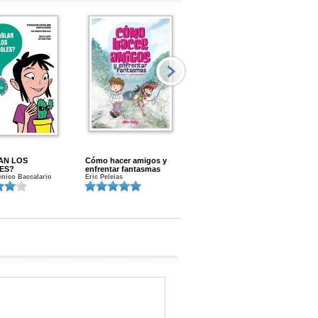
AN LOS
Cómo hacer amigos y
Menstruacion en marcha
ES?
enfrentar fantasmas
Gloria A. Calvo
nico Baccalario
Eric Peleias
K
S