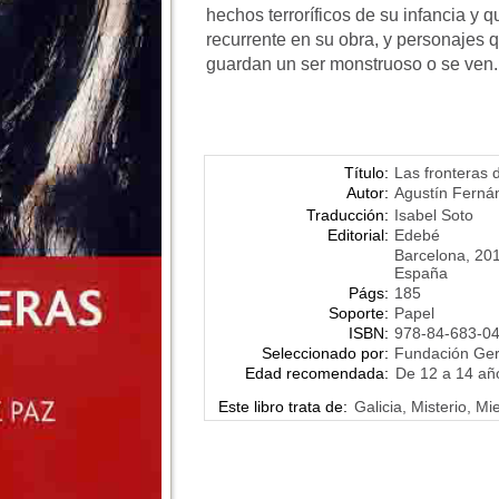
hechos terroríficos de su infancia y 
recurrente en su obra, y personajes 
guardan un ser monstruoso o se ven.
Título:
Las fronteras 
Autor:
Agustín Ferná
Traducción:
Isabel Soto
Editorial:
Edebé
Barcelona, 20
España
Págs:
185
Soporte:
Papel
ISBN:
978-84-683-0
Seleccionado por:
Fundación Ge
Edad recomendada:
De 12 a 14 añ
Este libro trata de:
Galicia, Misterio, M