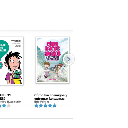
AN LOS
Cómo hacer amigos y
Menstruacion en marcha
ES?
enfrentar fantasmas
Gloria A. Calvo
nico Baccalario
Eric Peleias
K
S