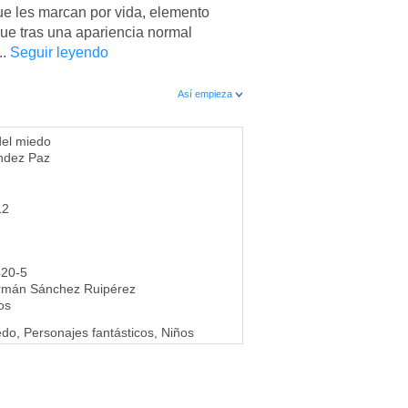
que les marcan por vida, elemento
que tras una apariencia normal
..
Seguir leyendo
Así empieza
del miedo
ndez Paz
12
420-5
rmán Sánchez Ruipérez
os
iedo, Personajes fantásticos, Niños