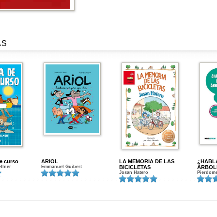
AS
de curso
ARIOL
LA MEMORIA DE LAS
¿HABL
ellner
Emmanuel Guibert
BICICLETAS
ÁRBOL
Josan Hatero
Pierdome