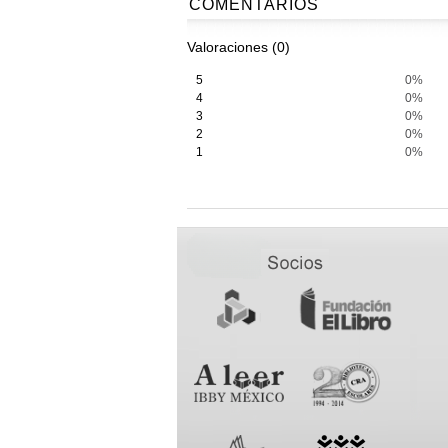
COMENTARIOS
Valoraciones (0)
5
0%
4
0%
3
0%
2
0%
1
0%