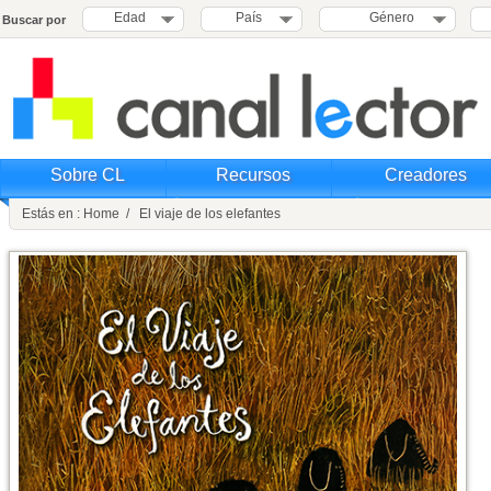
Edad
País
Género
Buscar por
Sobre CL
Recursos
Creadores
Estás en : Home / El viaje de los elefantes