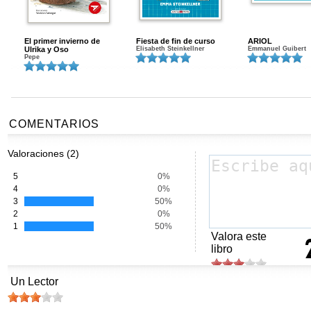
El primer invierno de
Fiesta de fin de curso
ARIOL
Ulrika y Oso
Elisabeth Steinkellner
Emmanuel Guibert
Pepe
COMENTARIOS
Valoraciones (2)
5
0%
4
0%
3
50%
2
0%
1
50%
Valora este
libro
Un Lector