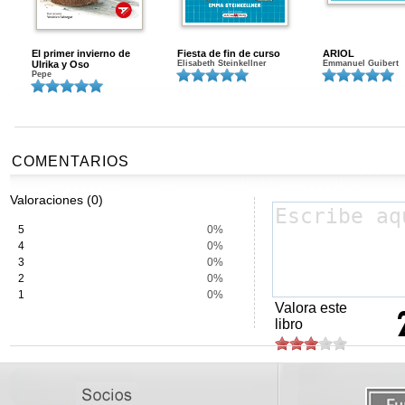
El primer invierno de
Fiesta de fin de curso
ARIOL
Ulrika y Oso
Elisabeth Steinkellner
Emmanuel Guibert
Pepe
COMENTARIOS
Valoraciones (0)
5
0%
4
0%
3
0%
2
0%
1
0%
Valora este
libro