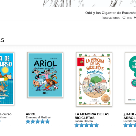
Odd y los Gigantes de Escarch
Chris R
Ilustraciones:
AS
de curso
ARIOL
LA MEMORIA DE LAS
¿HABL
ellner
Emmanuel Guibert
BICICLETAS
ÁRBOL
Josan Hatero
Pierdome