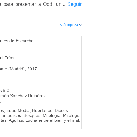
a para presentar a Odd, un...
Seguir
Así empieza
antes de Escarcha
ui Trías
onte (Madrid), 2017
456-0
rmán Sánchez Ruipérez
s
cos, Edad Media, Huérfanos, Dioses
fantásticos, Bosques, Mitología, Mitología
tes, Águilas, Lucha entre el bien y el mal,