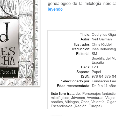
genealógico de la mitología nórdic
leyendo
Título:
Odd y los Gig
Autor:
Neil Gaiman
Ilustrador:
Chris Riddell
Traducción:
Inés Belausteg
Editorial:
SM
Boadilla del M
España
Págs:
129
Soporte:
Papel
ISBN:
978-84-675-9
Seleccionado por:
Fundación Ge
Edad recomendada:
De 9 a 11 año
Este libro trata de:
Personajes fantásti
mitológicos, Jóvenes, Aventuras, Viajes 
nórdica, Vikingos, Osos, Valentía, Gigan
Escandinavia (Región, Europa)