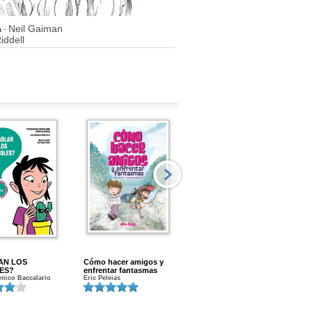
Neil Gaiman
a
-
iddell
AN LOS
Cómo hacer amigos y
Menstruacion en marcha
ES?
enfrentar fantasmas
Gloria A. Calvo
nico Baccalario
Eric Peleias
K
S