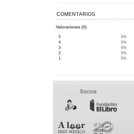
COMENTARIOS
Valoraciones (0)
5
0%
4
0%
3
0%
2
0%
1
0%