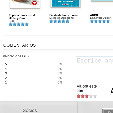
El primer invierno de
Fiesta de fin de curso
ARIOL
Ulrika y Oso
Elisabeth Steinkellner
Emmanuel Guibert
Pepe
COMENTARIOS
Valoraciones (0)
5
0%
4
0%
3
0%
2
0%
1
0%
Valora este
libro