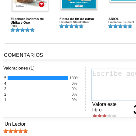
El primer invierno de
Fiesta de fin de curso
ARIOL
Ulrika y Oso
Elisabeth Steinkellner
Emmanuel Guibert
Pepe
COMENTARIOS
Valoraciones (1)
5
100%
4
0%
3
0%
2
0%
1
0%
Valora este
libro
Un Lector