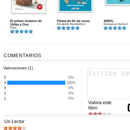
El primer invierno de
Fiesta de fin de curso
ARIOL
Ulrika y Oso
Elisabeth Steinkellner
Emmanuel Guibert
Pepe
COMENTARIOS
Valoraciones (1)
5
0%
4
100%
3
0%
2
0%
1
0%
Valora este
libro
Un Lector