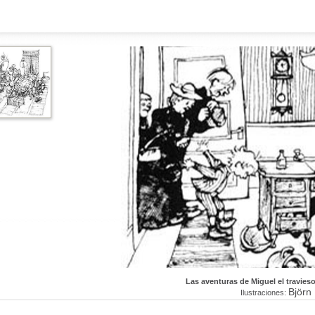
Las aventuras de Miguel el travies
Björn
Ilustraciones: