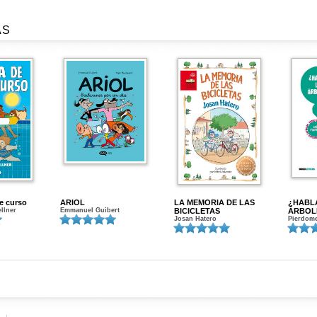
AS
de curso
ARIOL
LA MEMORIA DE LAS
¿HABL
ellner
Emmanuel Guibert
BICICLETAS
ÁRBOL
Josan Hatero
Pierdome