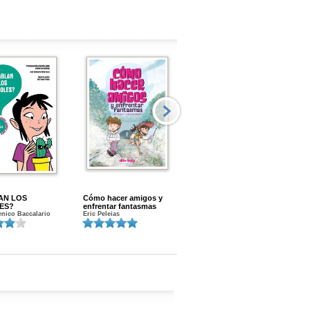
AN LOS
Cómo hacer amigos y
Menstruacion en marcha
ES?
enfrentar fantasmas
Gloria A. Calvo
nico Baccalario
Eric Peleias
K
S