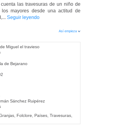
 cuenta las travesuras de un niño de
 los mayores desde una actitud de
,...
Seguir leyendo
Así empieza
de Miguel el travieso
n
la de Bejarano
02
8
rmán Sánchez Ruipérez
s
 Granjas, Folclore, Países, Travesuras,