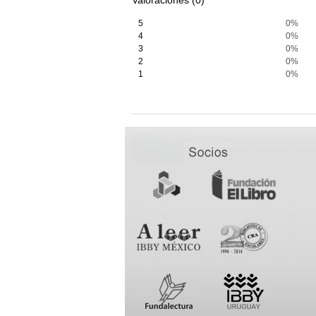
Valoraciones (0)
5
0%
4
0%
3
0%
2
0%
1
0%