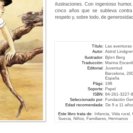
ilustraciones. Con ingenioso humor,
cinco años que se subleva contra
respeto y, sobre todo, de generosidad
Título:
Las aventuras 
Autor:
Astrid Lindgre
Ilustrador:
Björn Berg
Traducción:
Marina Escanil
Editorial:
Juventud
Barcelona, 20
España
Págs:
198
Soporte:
Papel
ISBN:
84-261-3227-
Seleccionado por:
Fundación Ge
Edad recomendada:
De 9 a 11 año
Este libro trata de:
Infancia, Vida rural,
Suecia, Niños, Familiares, Hermanos