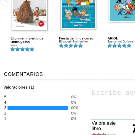
El primer invierno de
Fiesta de fin de curso
ARIOL
Ulrika y Oso
Elisabeth Steinkellner
Emmanuel Guibert
Pepe
COMENTARIOS
Valoraciones (1)
5
0%
4
0%
3
100%
2
0%
1
0%
Valora este
libro