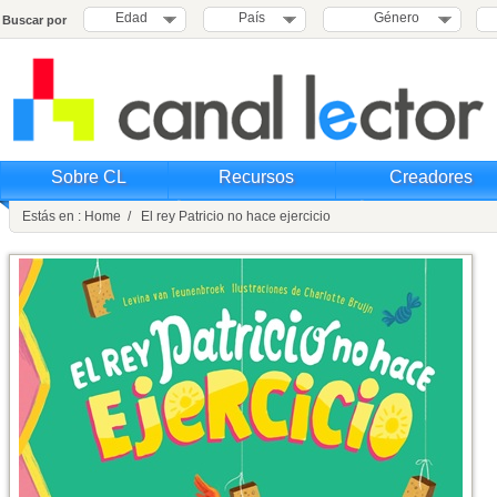
Edad
País
Género
Buscar por
Sobre CL
Recursos
Creadores
Estás en : Home / El rey Patricio no hace ejercicio