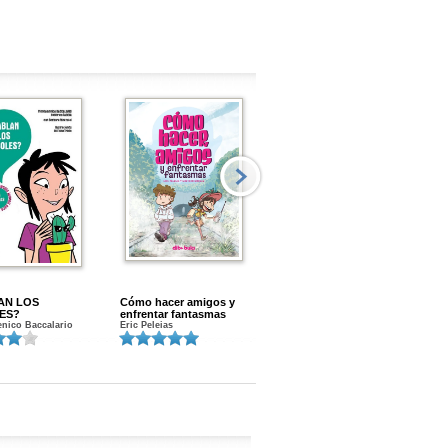
AN LOS
Cómo hacer amigos y
Menstruacion en marcha
ES?
enfrentar fantasmas
Gloria A. Calvo
nico Baccalario
Eric Peleias
K
S