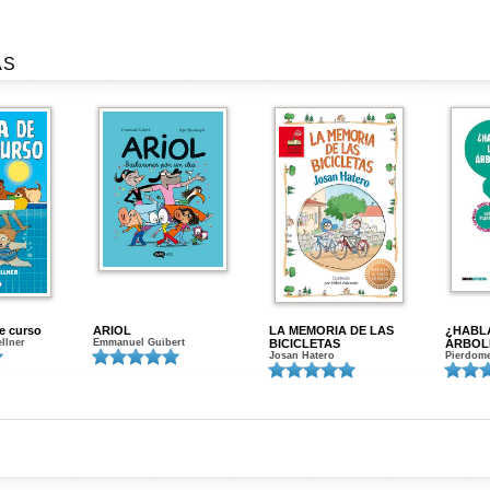
AS
de curso
ARIOL
LA MEMORIA DE LAS
¿HABL
ellner
Emmanuel Guibert
BICICLETAS
ÁRBOL
Josan Hatero
Pierdome