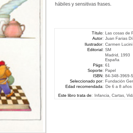
hábiles y sensitivas frases.
Título:
Las cosas de 
Autor:
Juan Farias D
Ilustrador:
Carmen Lucini
Editorial:
SM
Madrid, 1993
España
Págs:
61
Soporte:
Papel
ISBN:
84-348-3969-
Seleccionado por:
Fundación Ge
Edad recomendada:
De 6 a 8 años
Este libro trata de:
Infancia, Cartas, Vid