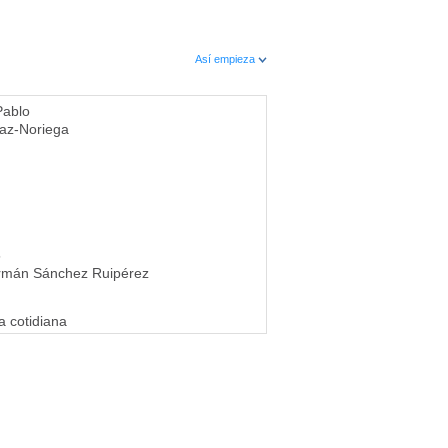
Así empieza
Pablo
íaz-Noriega
5
rmán Sánchez Ruipérez
a cotidiana