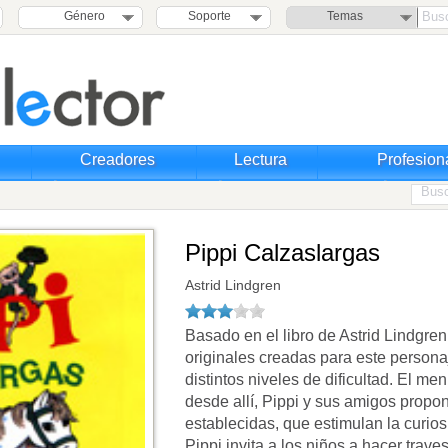
Género
Soporte
Temas
Creadores
Lectura
Profesion
Pippi Calzaslargas
Astrid Lindgren
Basado en el libro de Astrid Lindgren
originales creadas para este persona
distintos niveles de dificultad. El me
desde allí, Pippi y sus amigos propon
establecidas, que estimulan la curios
Pippi invita a los niños a hacer trav