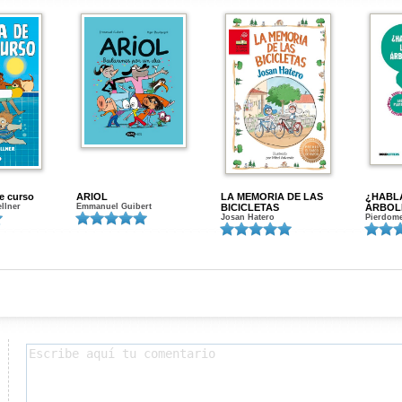
de curso
ARIOL
LA MEMORIA DE LAS
¿HABL
ellner
Emmanuel Guibert
BICICLETAS
ÁRBOL
Josan Hatero
Pierdome