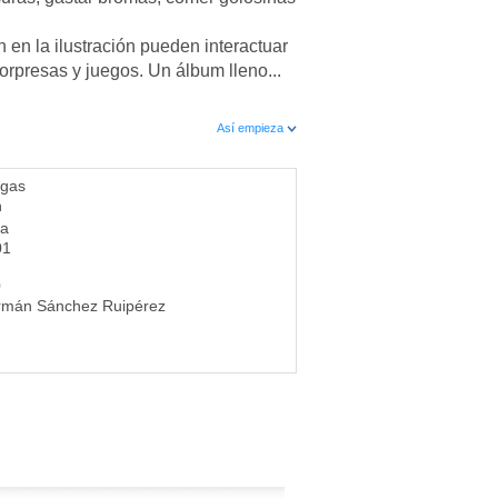
 en la ilustración pueden interactuar
rpresas y juegos. Un álbum lleno...
Así empieza
rgas
n
ia
01
0
rmán Sánchez Ruipérez