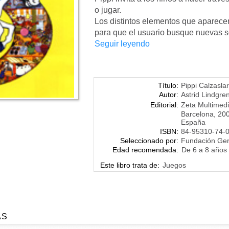
o jugar.
Los distintos elementos que aparecen
para que el usuario busque nuevas so
Seguir leyendo
Título:
Pippi Calzasla
Autor:
Astrid Lindgre
Editorial:
Zeta Multimed
Barcelona, 20
España
ISBN:
84-95310-74-
Seleccionado por:
Fundación Ge
Edad recomendada:
De 6 a 8 años
Este libro trata de:
Juegos
AS