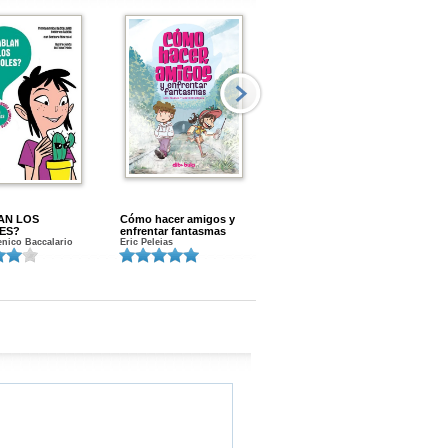
AN LOS
Cómo hacer amigos y
Menstruacion en marcha
ES?
enfrentar fantasmas
Gloria A. Calvo
nico Baccalario
Eric Peleias
K
S