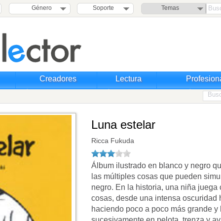
Género
Soporte
Temas
Creadores
Lectura
Profesion
Luna estelar
Ricca Fukuda
Álbum ilustrado en blanco y negro q
las múltiples cosas que pueden simul
negro. En la historia, una niña juega 
cosas, desde una intensa oscuridad h
haciendo poco a poco más grande y b
sucesivamente en pelota, trenza y av