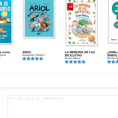
de curso
ARIOL
LA MEMORIA DE LAS
¿HABL
ellner
Emmanuel Guibert
BICICLETAS
ÁRBOL
Josan Hatero
Pierdome