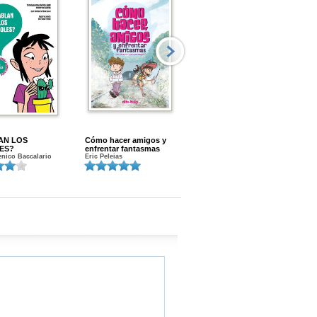
AN LOS
Cómo hacer amigos y
Menstruacion en marcha
ES?
enfrentar fantasmas
Gloria A. Calvo
nico Baccalario
Eric Peleias
K
S