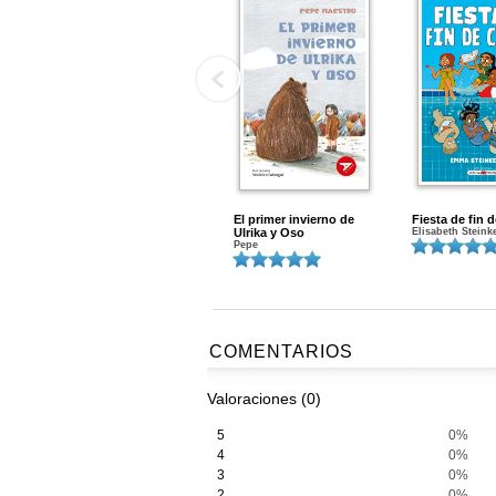
El primer invierno de
Fiesta de fin 
Ulrika y Oso
Elisabeth Steink
Pepe
COMENTARIOS
Valoraciones (0)
5
0%
4
0%
3
0%
2
0%