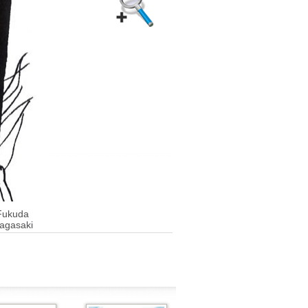
Fukuda
agasaki