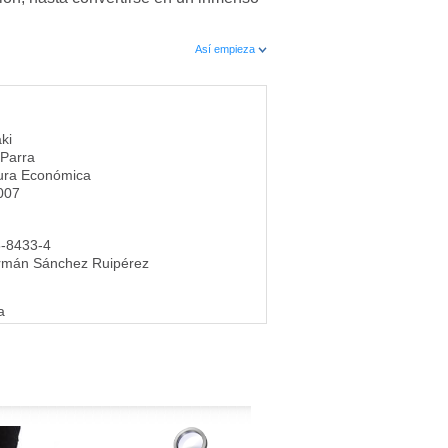
Así empieza
ki
 Parra
ura Económica
007
6-8433-4
rmán Sánchez Ruipérez
a