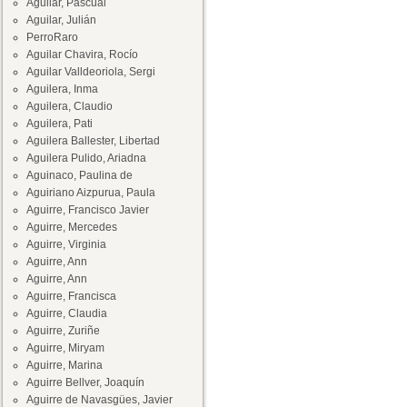
Aguilar, Pascual
Aguilar, Julián
PerroRaro
Aguilar Chavira, Rocío
Aguilar Valldeoriola, Sergi
Aguilera, Inma
Aguilera, Claudio
Aguilera, Pati
Aguilera Ballester, Libertad
Aguilera Pulido, Ariadna
Aguinaco, Paulina de
Aguiriano Aizpurua, Paula
Aguirre, Francisco Javier
Aguirre, Mercedes
Aguirre, Virginia
Aguirre, Ann
Aguirre, Ann
Aguirre, Francisca
Aguirre, Claudia
Aguirre, Zuriñe
Aguirre, Miryam
Aguirre, Marina
Aguirre Bellver, Joaquín
Aguirre de Navasgües, Javier