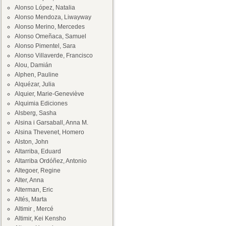
Alonso López, Natalia
Alonso Mendoza, Liwayway
Alonso Merino, Mercedes
Alonso Omeñaca, Samuel
Alonso Pimentel, Sara
Alonso Villaverde, Francisco
Alou, Damián
Alphen, Pauline
Alquézar, Julia
Alquier, Marie-Geneviève
Alquimia Ediciones
Alsberg, Sasha
Alsina i Garsaball, Anna M.
Alsina Thevenet, Homero
Alston, John
Altarriba, Eduard
Altarriba Ordóñez, Antonio
Altegoer, Regine
Alter, Anna
Alterman, Eric
Altés, Marta
Altimir , Mercé
Altimir, Kei Kensho