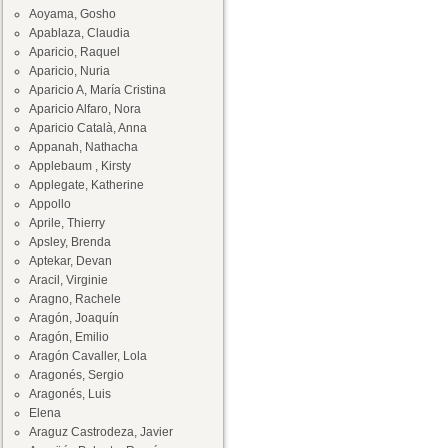
Aoyama, Gosho
Apablaza, Claudia
Aparicio, Raquel
Aparicio, Nuria
Aparicio A, María Cristina
Aparicio Alfaro, Nora
Aparicio Català, Anna
Appanah, Nathacha
Applebaum , Kirsty
Applegate, Katherine
Appollo
Aprile, Thierry
Apsley, Brenda
Aptekar, Devan
Aracil, Virginie
Aragno, Rachele
Aragón, Joaquín
Aragón, Emilio
Aragón Cavaller, Lola
Aragonés, Sergio
Aragonés, Luis
Elena
Araguz Castrodeza, Javier