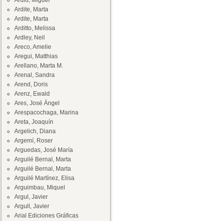
Ardid, Miguel
Ardite, Marta
Ardite, Marta
Arditto, Melissa
Ardley, Neil
Areco, Amelie
Aregui, Matthias
Arellano, Marta M.
Arenal, Sandra
Arend, Doris
Arenz, Ewald
Ares, José Ángel
Arespacochaga, Marina
Areta, Joaquín
Argelich, Diana
Argemí, Roser
Arguedas, José María
Arguilé Bernal, Marta
Arguilé Bernal, Marta
Arguilé Martínez, Elisa
Arguimbau, Miquel
Argul, Javier
Argull, Javier
Arial Ediciones Gráficas