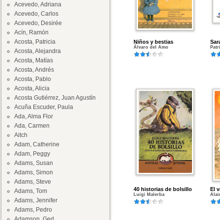
Acevedo, Adriana
Acevedo, Carlos
Acevedo, Desirée
Acín, Ramón
Acosta, Patricia
Niños y bestias
Sara
Álvaro del Amo
Patr
Acosta, Alejandra
Acosta, Matías
Acosta, Andrés
Acosta, Pablo
Acosta, Alicia
Acosta Gutiérrez, Juan Agustín
Acuña Escuder, Paula
Ada, Alma Flor
Ada, Carmen
Aitch
Adam, Catherine
Adam, Peggy
Adams, Susan
Adams, Simon
Adams, Steve
40 historias de bolsillo
El 
Adams, Tom
Luigi Malerba
Alai
Adams, Jennifer
Adams, Pedro
Adamson, Ged