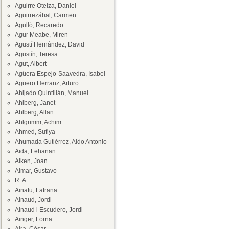
Aguirre Oteiza, Daniel
Aguirrezábal, Carmen
Agulló, Recaredo
Agur Meabe, Miren
Agustí Hernández, David
Agustín, Teresa
Agut, Albert
Agüera Espejo-Saavedra, Isabel
Agüero Herranz, Arturo
Ahijado Quintillán, Manuel
Ahlberg, Janet
Ahlberg, Allan
Ahlgrimm, Achim
Ahmed, Sufiya
Ahumada Gutiérrez, Aldo Antonio
Aida, Lehanan
Aiken, Joan
Aimar, Gustavo
R. A.
Ainatu, Fatrana
Ainaud, Jordi
Ainaud i Escudero, Jordi
Ainger, Lorna