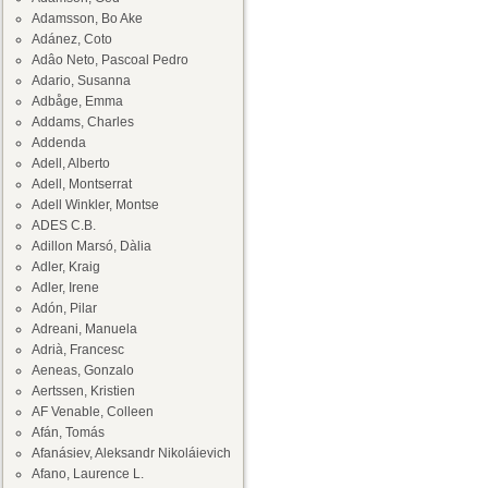
Adamsson, Bo Ake
Adánez, Coto
Adâo Neto, Pascoal Pedro
Adario, Susanna
Adbåge, Emma
Addams, Charles
Addenda
Adell, Alberto
Adell, Montserrat
Adell Winkler, Montse
ADES C.B.
Adillon Marsó, Dàlia
Adler, Kraig
Adler, Irene
Adón, Pilar
Adreani, Manuela
Adrià, Francesc
Aeneas, Gonzalo
Aertssen, Kristien
AF Venable, Colleen
Afán, Tomás
Afanásiev, Aleksandr Nikoláievich
Afano, Laurence L.