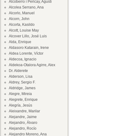
Alcoberro i Pericay, Agustí
Alcolea Serrano, Ana
Alcorlo, Manuel
Alcorn, John
Alcorta, Kasildo
Alcott, Louise May
Alcover Lillo, José Luis
Alda, Enrique
Aldasoro Katarain, Irene
Aldea Lorente, Víctor
Aldecoa, Ignacio
Aldekoa-Otalora Agirre, Alex
Dr. Alderete
Alderson, Lisa
Aldrey, Sergio F.
Aldridge, James
Alegre, Mireia
Alegrete, Enrique
Alegría, Jesús
Aleixandre, Marilar
Alejandre, Jaime
Alejandro, Álvaro
Alejandro, Rocío
Alejandro Moreno, Ana