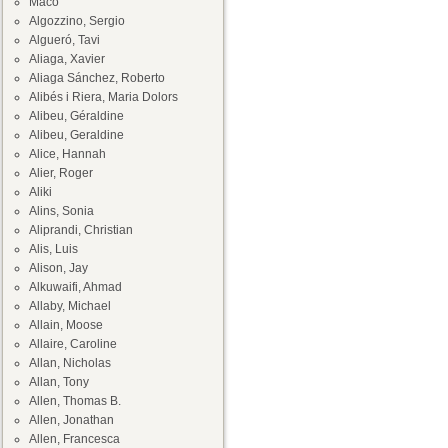
Maco
Algozzino, Sergio
Algueró, Tavi
Aliaga, Xavier
Aliaga Sánchez, Roberto
Alibés i Riera, Maria Dolors
Alibeu, Géraldine
Alibeu, Geraldine
Alice, Hannah
Alier, Roger
Aliki
Alins, Sonia
Aliprandi, Christian
Alis, Luis
Alison, Jay
Alkuwaifi, Ahmad
Allaby, Michael
Allain, Moose
Allaire, Caroline
Allan, Nicholas
Allan, Tony
Allen, Thomas B.
Allen, Jonathan
Allen, Francesca