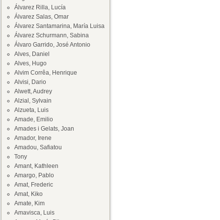
Álvarez Rilla, Lucía
Álvarez Salas, Omar
Álvarez Santamarina, María Luisa
Álvarez Schurmann, Sabina
Álvaro Garrido, José Antonio
Alves, Daniel
Alves, Hugo
Alvim Corrêa, Henrique
Alvisi, Dario
Alwett, Audrey
Alzial, Sylvain
Alzueta, Luis
Amade, Emilio
Amades i Gelats, Joan
Amador, Irene
Amadou, Safiatou
Tony
Amant, Kathleen
Amargo, Pablo
Amat, Frederic
Amat, Kiko
Amate, Kim
Amavisca, Luis