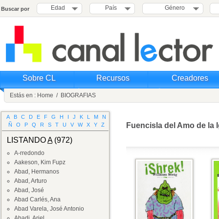
Edad
País
Género
Buscar por
Sobre CL
Recursos
Creadores
Estás en :
Home
/
BIOGRAFIAS
A
B
C
D
E
F
G
H
I
J
K
L
M
N
Fuencisla del Amo de la I
Ñ
O
P
Q
R
S
T
U
V
W
X
Y
Z
LISTANDO
A
(972)
A-rredondo
Aakeson, Kim Fupz
Abad, Hermanos
Abad, Arturo
Abad, José
Abad Carlés, Ana
Abad Varela, José Antonio
Abadi, Ariel