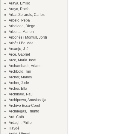
Araya, Emilio
Araya, Rocío
Arbat Serarols, Carles
Arbelo, Pepa
Arboleda, Diego
Arbona, Marion
Arbonès i Montull, Jordi
Arbós i Bo, Ada
Arcanjo, J. J.
Arce, Gabriel
Arce, María José
Archambault, Ariane
Archbold, Tim
Archer, Mandy
Archer, Jude
Archer, Ella
Archibald, Paul
Archipowa, Anastassija
Archivo Ecsa-Corel
Arciniegas, Triunfo
Ard, Cath
Ardagh, Philip
Haydé