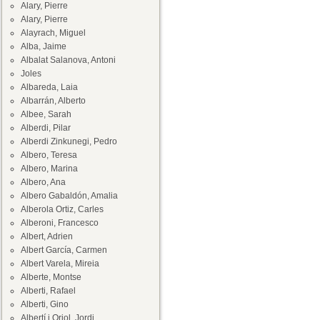
Alary, Pierre
Alary, Pierre
Alayrach, Miguel
Alba, Jaime
Albalat Salanova, Antoni
Joles
Albareda, Laia
Albarrán, Alberto
Albee, Sarah
Alberdi, Pilar
Alberdi Zinkunegi, Pedro
Albero, Teresa
Albero, Marina
Albero, Ana
Albero Gabaldón, Amalia
Alberola Ortiz, Carles
Alberoni, Francesco
Albert, Adrien
Albert García, Carmen
Albert Varela, Mireia
Alberte, Montse
Alberti, Rafael
Alberti, Gino
Albertí i Oriol, Jordi