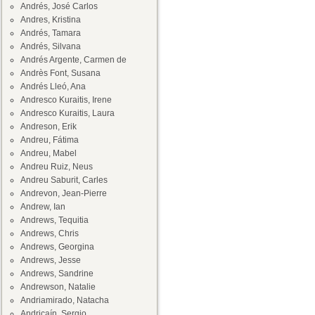
Andrés, José Carlos
Andres, Kristina
Andrés, Tamara
Andrés, Silvana
Andrés Argente, Carmen de
Andrès Font, Susana
Andrés Lleó, Ana
Andresco Kuraitis, Irene
Andresco Kuraitis, Laura
Andreson, Erik
Andreu, Fátima
Andreu, Mabel
Andreu Ruiz, Neus
Andreu Saburit, Carles
Andrevon, Jean-Pierre
Andrew, Ian
Andrews, Tequitia
Andrews, Chris
Andrews, Georgina
Andrews, Jesse
Andrews, Sandrine
Andrewson, Natalie
Andriamirado, Natacha
Andricaín, Sergio