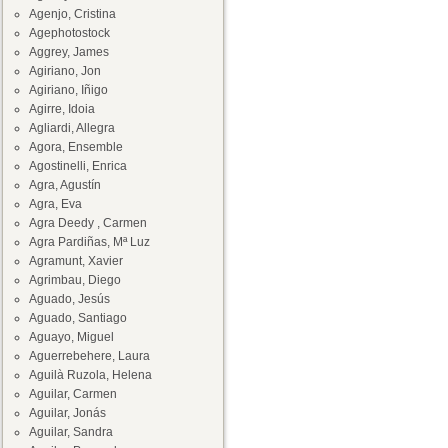
Agenjo, Cristina
Agephotostock
Aggrey, James
Agiriano, Jon
Agiriano, Iñigo
Agirre, Idoia
Agliardi, Allegra
Agora, Ensemble
Agostinelli, Enrica
Agra, Agustín
Agra, Eva
Agra Deedy , Carmen
Agra Pardiñas, Mª Luz
Agramunt, Xavier
Agrimbau, Diego
Aguado, Jesús
Aguado, Santiago
Aguayo, Miguel
Aguerrebehere, Laura
Aguilà Ruzola, Helena
Aguilar, Carmen
Aguilar, Jonás
Aguilar, Sandra