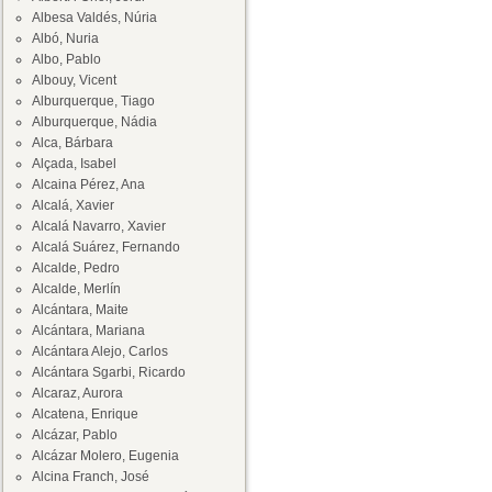
Albesa Valdés, Núria
Albó, Nuria
Albo, Pablo
Albouy, Vicent
Alburquerque, Tiago
Alburquerque, Nádia
Alca, Bárbara
Alçada, Isabel
Alcaina Pérez, Ana
Alcalá, Xavier
Alcalá Navarro, Xavier
Alcalá Suárez, Fernando
Alcalde, Pedro
Alcalde, Merlín
Alcántara, Maite
Alcántara, Mariana
Alcántara Alejo, Carlos
Alcántara Sgarbi, Ricardo
Alcaraz, Aurora
Alcatena, Enrique
Alcázar, Pablo
Alcázar Molero, Eugenia
Alcina Franch, José