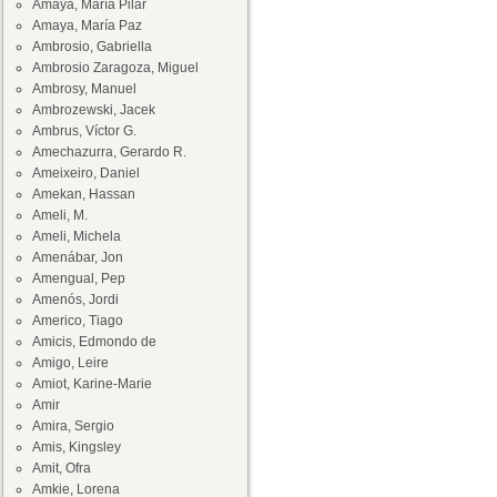
Amaya, María Pilar
Amaya, María Paz
Ambrosio, Gabriella
Ambrosio Zaragoza, Miguel
Ambrosy, Manuel
Ambrozewski, Jacek
Ambrus, Víctor G.
Amechazurra, Gerardo R.
Ameixeiro, Daniel
Amekan, Hassan
Ameli, M.
Ameli, Michela
Amenábar, Jon
Amengual, Pep
Amenós, Jordi
Americo, Tiago
Amicis, Edmondo de
Amigo, Leire
Amiot, Karine-Marie
Amir
Amira, Sergio
Amis, Kingsley
Amit, Ofra
Amkie, Lorena