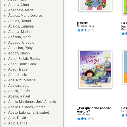
Abadía, Ximo
Abagnale, Maria
Ábalos, María Dolores
Ábalos, Rafael
¡Shrek!
La 
Ábalos, Eugenia
William Steig
los
Fer
Abarca, Marisol
Abásolo, María
Abbado, Claudio
Abbasian, Pooya
Abbott, Simon
Abdel-Fattah, Randa
Abdel-Qadir, Ghazi
Abedi, Isabel
Abel, Jessica
Abel Prot, Viviane
Abeleira, Juan
Abella, Tomás
Abella, Rafael
Abella Mardones, José Antonio
Abello Collados, Andrea
¿Por qué debo ahorrar
Los
energía?
Ger
Abeyà Lafontana, Elisabet
Jen Green
Abia, David
Abio, Carlos