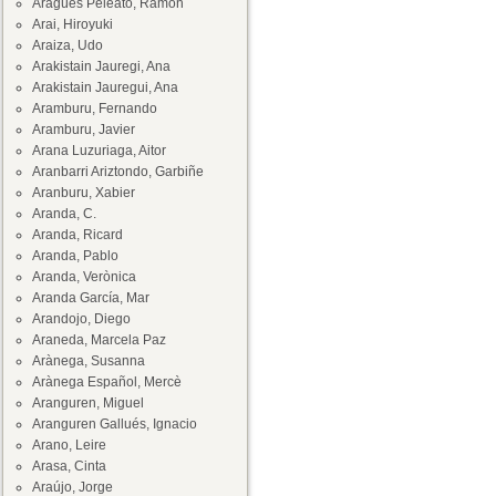
Aragüés Peleato, Ramón
Arai, Hiroyuki
Araiza, Udo
Arakistain Jauregi, Ana
Arakistain Jauregui, Ana
Aramburu, Fernando
Aramburu, Javier
Arana Luzuriaga, Aitor
Aranbarri Ariztondo, Garbiñe
Aranburu, Xabier
Aranda, C.
Aranda, Ricard
Aranda, Pablo
Aranda, Verònica
Aranda García, Mar
Arandojo, Diego
Araneda, Marcela Paz
Arànega, Susanna
Arànega Español, Mercè
Aranguren, Miguel
Aranguren Gallués, Ignacio
Arano, Leire
Arasa, Cinta
Araújo, Jorge