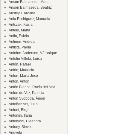
Ansón Balmaseda, Marta
Ansón Balmaseda, Beatriz
Anstey, Caroline
Anta Rodríguez, Manuela
Antczak, Kasia
Antelo, Marta
Antín, Estela
Antinori, Andrea
Antista, Paola
Antoine-Andersen, Véronique
Antolín Villota, Luisa
Antón, Rafael
Antón, Mauricio
Antón, María José
Anton, Anton
Antón Blanco, Rocío del Mar
Antón de Vez, Patricia
Antón Svoboda, Ángel
Antoñanzas, Julio
Antoni, Birgit
Antonini, Ilaria
Antonioni, Eleanora
Antony, Steve
Anuvela