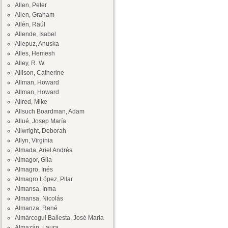
Allen, Peter
Allen, Graham
Allén, Raúl
Allende, Isabel
Allepuz, Anuska
Alles, Hemesh
Alley, R. W.
Allison, Catherine
Allman, Howard
Allman, Howard
Allred, Mike
Allsuch Boardman, Adam
Allué, Josep María
Allwright, Deborah
Allyn, Virginia
Almada, Ariel Andrés
Almagor, Gila
Almagro, Inés
Almagro López, Pilar
Almansa, Inma
Almansa, Nicolás
Almanza, René
Almárcegui Ballesta, José María
Almazán, Laura