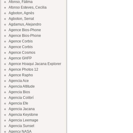
Afonso, Fátima
Afonso Esteves, Cecilia
Agboton, Agnès
Agboton, Serrat
Agdamus, Alejandro
Agence Bios-Phone
Agence Bios-Phone
Agence Corbis
Agence Corbis
Agence Cosmos
Agence GHFP
Agence Hoaqui Jacana Explorer
Agence Photos 12
Agence Rapho
Agencia Ace
Agencia Altitude
Agencia Bios
Agencia Colibrí
Agencia Efe
Agencia Jacana
Agencia Keystone
Agencia Leemage
Agencia Sunset
Agency NASA