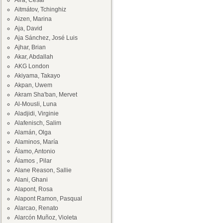
Aira, César
Aitmátov, Tchinghiz
Aizen, Marina
Aja, David
Aja Sánchez, José Luis
Ajhar, Brian
Akar, Abdallah
AKG London
Akiyama, Takayo
Akpan, Uwem
Akram Sha'ban, Mervet
Al-Mousli, Luna
Aladjidi, Virginie
Alafenisch, Salim
Alamán, Olga
Alaminos, María
Álamo, Antonio
Álamos , Pilar
Alane Reason, Sallie
Alani, Ghani
Alapont, Rosa
Alapont Ramon, Pasqual
Alarcao, Renato
Alarcón Muñoz, Violeta