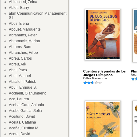
Abirached, Zeina
Ablett, Barry
abm Communication Management
S.L.
Abós, Elena
Abouet, Marguerite
Abrahams, Peter
Abramovic, Marina
Abrams, Sam
Abranches, Filipe
Abreu, Carlos
Abreu, Alê
Abril, Paco
Cuentos y leyendas de los
Pla
Juegos Olímpicos
Ana
Abril, Manuel
Gilles Massardier
Absalon, Patrick
Abulí, Enrique S.
Accinelli, Gianumberto
Ace, Lauren
Acebal Caro, Antonio
Acebo García, Sofía
Aceituno, David
Acelas, Catalina
Aceña, Cristina M.
Acera, David