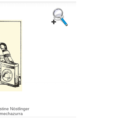
stine Nöstlinger
Amechazurra