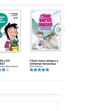
AN LOS
Cómo hacer amigos y
Menstruacion en marcha
ES?
enfrentar fantasmas
Gloria A. Calvo
nico Baccalario
Eric Peleias
K
S