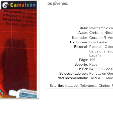
los jóvenes.
Título:
Intercambio co
Autor:
Christine Nöstl
Ilustrador:
Gerardo R. Am
Traducción:
Luis Pastor
Editorial:
Planeta - Oxfo
Barcelona, 20
España
Págs:
196
Soporte:
Papel
ISBN:
84-96336-22-
Seleccionado por:
Fundación Ge
Edad recomendada:
De 9 a 11 año
Este libro trata de:
Tolerancia, Diarios, 