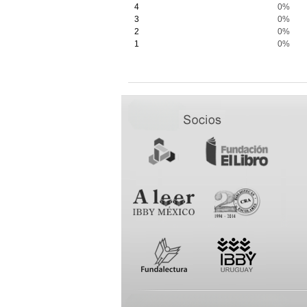
4
0%
3
0%
2
0%
1
0%