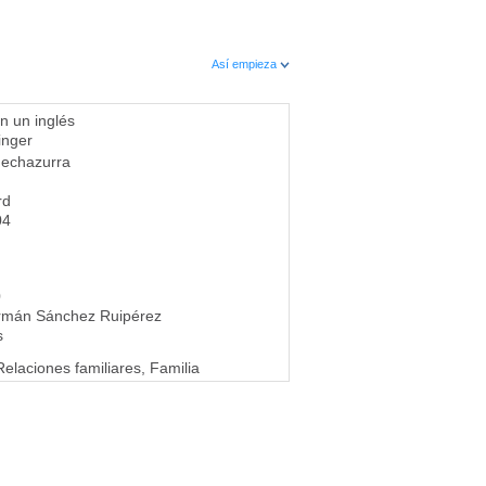
Así empieza
n un inglés
inger
echazurra
rd
04
0
rmán Sánchez Ruipérez
s
Relaciones familiares, Familia