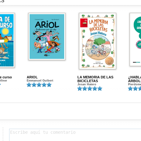
AS
de curso
ARIOL
LA MEMORIA DE LAS
¿HABL
ellner
Emmanuel Guibert
BICICLETAS
ÁRBOL
Josan Hatero
Pierdome