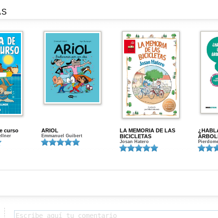
AS
de curso
ARIOL
LA MEMORIA DE LAS
¿HABL
ellner
Emmanuel Guibert
BICICLETAS
ÁRBOL
Josan Hatero
Pierdome