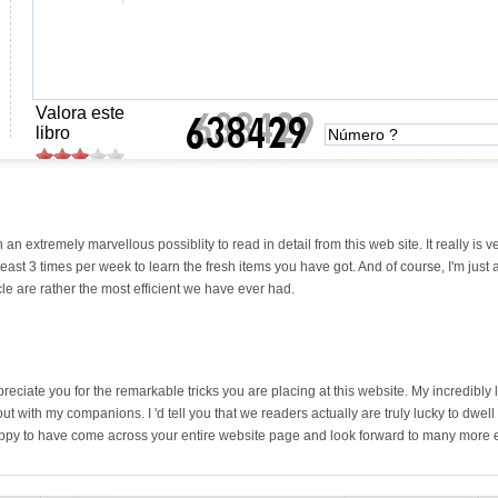
Valora este
libro
n extremely marvellous possiblity to read in detail from this web site. It really is v
he least 3 times per week to learn the fresh items you have got. And of course, I'm j
cle are rather the most efficient we have ever had.
preciate you for the remarkable tricks you are placing at this website. My incredibly
t with my companions. I 'd tell you that we readers actually are truly lucky to dwel
happy to have come across your entire website page and look forward to many more