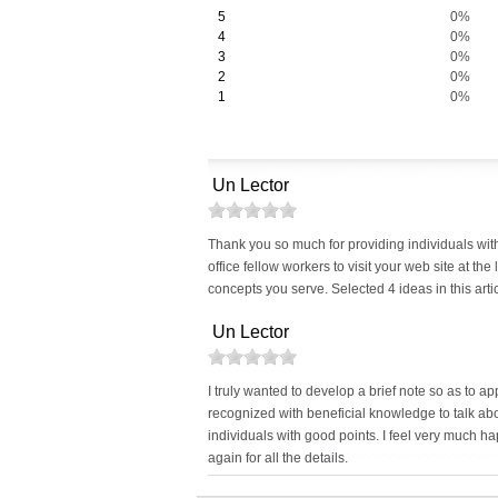
5
0%
4
0%
3
0%
2
0%
1
0%
Un Lector
Thank you so much for providing individuals with a
office fellow workers to visit your web site at t
concepts you serve. Selected 4 ideas in this arti
Un Lector
I truly wanted to develop a brief note so as to ap
recognized with beneficial knowledge to talk abou
individuals with good points. I feel very much 
again for all the details.