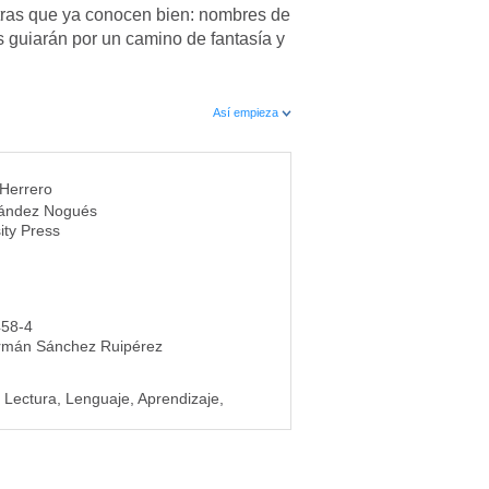
tras que ya conocen bien: nombres de
es guiarán por un camino de fantasía y
Así empieza
 Herrero
rnández Nogués
ity Press
458-4
rmán Sánchez Ruipérez
 Lectura, Lenguaje, Aprendizaje,