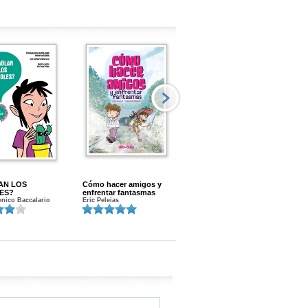
AN LOS
Cómo hacer amigos y
Menstruacion en marcha
ES?
enfrentar fantasmas
Gloria A. Calvo
nico Baccalario
Eric Peleias
K
S