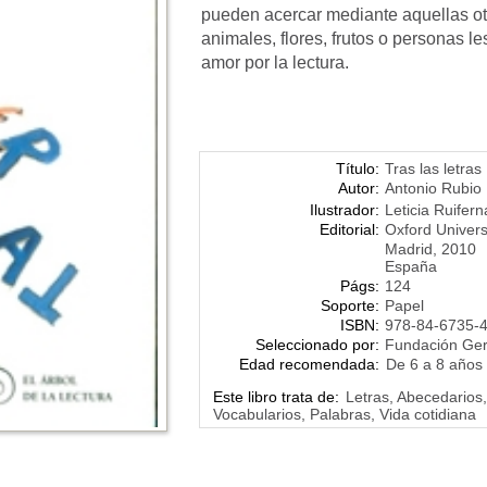
pueden acercar mediante aquellas o
animales, flores, frutos o personas l
amor por la lectura.
Título:
Tras las letras
Autor:
Antonio Rubio
Ilustrador:
Leticia Ruife
Editorial:
Oxford Univers
Madrid, 2010
España
Págs:
124
Soporte:
Papel
ISBN:
978-84-6735-
Seleccionado por:
Fundación Ge
Edad recomendada:
De 6 a 8 años
Este libro trata de:
Letras, Abecedarios,
Vocabularios, Palabras, Vida cotidiana