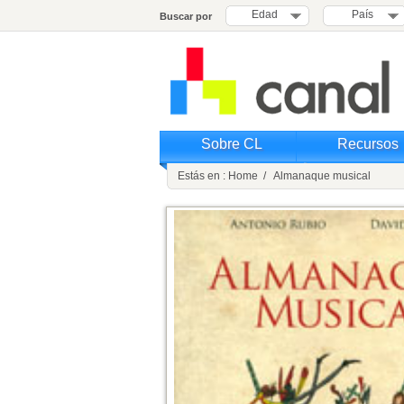
Edad
País
Buscar por
Sobre CL
Recursos
Estás en : Home / Almanaque musical