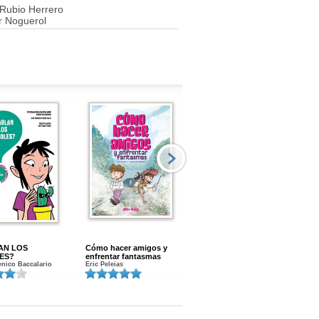
 Rubio Herrero
r Noguerol
AN LOS
Cómo hacer amigos y
Menstruacion en marcha
ES?
enfrentar fantasmas
Gloria A. Calvo
nico Baccalario
Eric Peleias
K
S