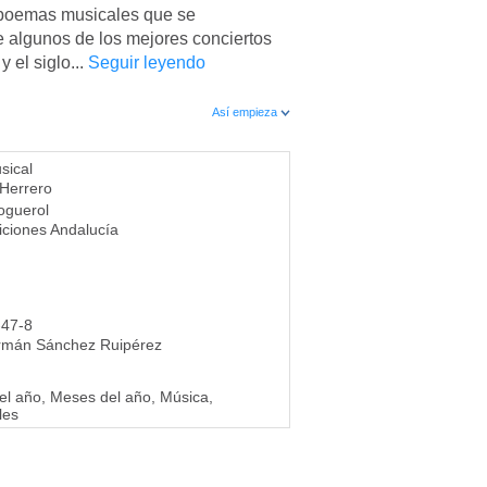
 poemas musicales que se
algunos de los mejores conciertos
y el siglo...
Seguir leyendo
Así empieza
sical
 Herrero
oguerol
iciones Andalucía
-47-8
rmán Sánchez Ruipérez
el año, Meses del año, Música,
les