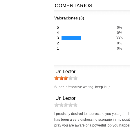
COMENTARIOS
Valoraciones (3)
5
0%
4
0%
3
33%
2
0%
1
0%
Un Lector
Super infmtoarive writing; keep it up.
Un Lector
I precisely desired to appreciate you yet again. 
has been a very distressing scenario in my posi
pray you are aware of a powerful job you happen 