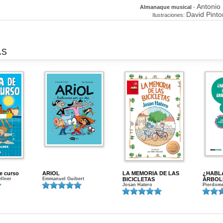
Antonio
Almanaque musical
-
David Pinto
Ilustraciones:
AS
de curso
ARIOL
LA MEMORIA DE LAS
¿HABL
ellner
Emmanuel Guibert
BICICLETAS
ÁRBOL
Josan Hatero
Pierdome