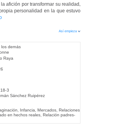
 afición por transformar su realidad,
propia personalidad en la que estuvo
o
Así empieza
 los demás
Donne
no Raya
26
-18-3
rmán Sánchez Ruipérez
aginación, Infancia, Mercados, Relaciones
sado en hechos reales, Relación padres-