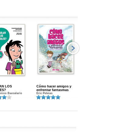
AN LOS
Cómo hacer amigos y
Menstruacion en marcha
ES?
enfrentar fantasmas
Gloria A. Calvo
nico Baccalario
Eric Peleias
K
S