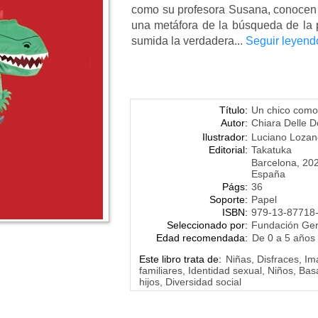
como su profesora Susana, conocen la
una metáfora de la búsqueda de la 
sumida la verdadera...
Seguir leyend
Título:
Un chico como
Autor:
Chiara Delle 
Ilustrador:
Luciano Loza
Editorial:
Takatuka
Barcelona, 20
España
Págs:
36
Soporte:
Papel
ISBN:
979-13-87718
Seleccionado por:
Fundación Ge
Edad recomendada:
De 0 a 5 años
Este libro trata de:
Niñas, Disfraces, Im
familiares, Identidad sexual, Niños, Ba
hijos, Diversidad social