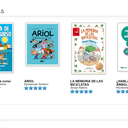
AS
de curso
ARIOL
LA MEMORIA DE LAS
¿HABL
ellner
Emmanuel Guibert
BICICLETAS
ÁRBOL
Josan Hatero
Pierdome