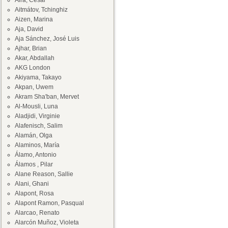
Aira, César
Aitmátov, Tchinghiz
Aizen, Marina
Aja, David
Aja Sánchez, José Luis
Ajhar, Brian
Akar, Abdallah
AKG London
Akiyama, Takayo
Akpan, Uwem
Akram Sha'ban, Mervet
Al-Mousli, Luna
Aladjidi, Virginie
Alafenisch, Salim
Alamán, Olga
Alaminos, María
Álamo, Antonio
Álamos , Pilar
Alane Reason, Sallie
Alani, Ghani
Alapont, Rosa
Alapont Ramon, Pasqual
Alarcao, Renato
Alarcón Muñoz, Violeta