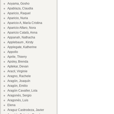
Aoyama, Gosho
Apablaza, Claudia
Aparicio, Raquel
Aparicio, Nuria
Aparicio A, María Cristina
Aparicio Alfaro, Nora
Aparicio Català, Anna
Appanah, Nathacha
Applebaum , Kirsty
Applegate, Katherine
Appollo
Aprile, Thierry
Apsley, Brenda
Aptekar, Devan
Aracil, Virginie
Aragno, Rachele
Aragón, Joaquín
Aragón, Emilio
Aragón Cavaller, Lola
Aragonés, Sergio
Aragonés, Luis
Elena
Araguz Castrodeza, Javier