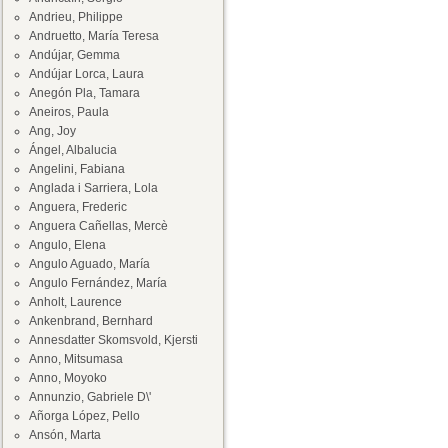
Andrieu, Philippe
Andruetto, María Teresa
Andújar, Gemma
Andújar Lorca, Laura
Anegón Pla, Tamara
Aneiros, Paula
Ang, Joy
Ángel, Albalucia
Angelini, Fabiana
Anglada i Sarriera, Lola
Anguera, Frederic
Anguera Cañellas, Mercè
Angulo, Elena
Angulo Aguado, María
Angulo Fernández, María
Anholt, Laurence
Ankenbrand, Bernhard
Annesdatter Skomsvold, Kjersti
Anno, Mitsumasa
Anno, Moyoko
Annunzio, Gabriele D\'
Añorga López, Pello
Ansón, Marta