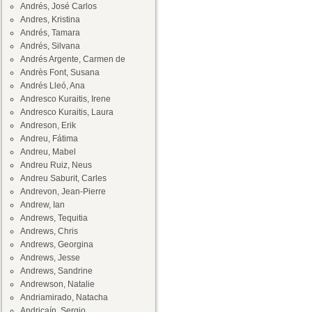
Andrés, José Carlos
Andres, Kristina
Andrés, Tamara
Andrés, Silvana
Andrés Argente, Carmen de
Andrès Font, Susana
Andrés Lleó, Ana
Andresco Kuraitis, Irene
Andresco Kuraitis, Laura
Andreson, Erik
Andreu, Fátima
Andreu, Mabel
Andreu Ruiz, Neus
Andreu Saburit, Carles
Andrevon, Jean-Pierre
Andrew, Ian
Andrews, Tequitia
Andrews, Chris
Andrews, Georgina
Andrews, Jesse
Andrews, Sandrine
Andrewson, Natalie
Andriamirado, Natacha
Andricaín, Sergio