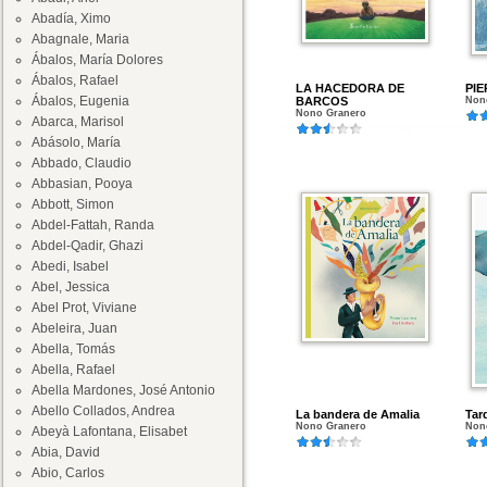
Abadía, Ximo
Abagnale, Maria
Ábalos, María Dolores
Ábalos, Rafael
LA HACEDORA DE
PI
Ábalos, Eugenia
BARCOS
Non
Nono Granero
Abarca, Marisol
Abásolo, María
Abbado, Claudio
Abbasian, Pooya
Abbott, Simon
Abdel-Fattah, Randa
Abdel-Qadir, Ghazi
Abedi, Isabel
Abel, Jessica
Abel Prot, Viviane
Abeleira, Juan
Abella, Tomás
Abella, Rafael
Abella Mardones, José Antonio
Abello Collados, Andrea
La bandera de Amalia
Tar
Nono Granero
Non
Abeyà Lafontana, Elisabet
Abia, David
Abio, Carlos