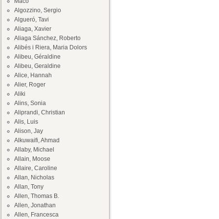
Maco
Algozzino, Sergio
Algueró, Tavi
Aliaga, Xavier
Aliaga Sánchez, Roberto
Alibés i Riera, Maria Dolors
Alibeu, Géraldine
Alibeu, Geraldine
Alice, Hannah
Alier, Roger
Aliki
Alins, Sonia
Aliprandi, Christian
Alis, Luis
Alison, Jay
Alkuwaifi, Ahmad
Allaby, Michael
Allain, Moose
Allaire, Caroline
Allan, Nicholas
Allan, Tony
Allen, Thomas B.
Allen, Jonathan
Allen, Francesca