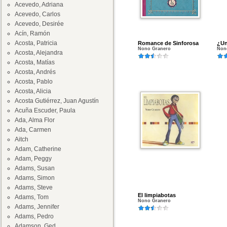
Acevedo, Adriana
Acevedo, Carlos
Acevedo, Desirée
Acín, Ramón
Acosta, Patricia
Romance de Sinforosa
¿Un
Nono Granero
Non
Acosta, Alejandra
Acosta, Matías
Acosta, Andrés
Acosta, Pablo
Acosta, Alicia
Acosta Gutiérrez, Juan Agustín
Acuña Escuder, Paula
Ada, Alma Flor
Ada, Carmen
Aitch
Adam, Catherine
Adam, Peggy
Adams, Susan
Adams, Simon
Adams, Steve
El limpiabotas
Adams, Tom
Nono Granero
Adams, Jennifer
Adams, Pedro
Adamson, Ged