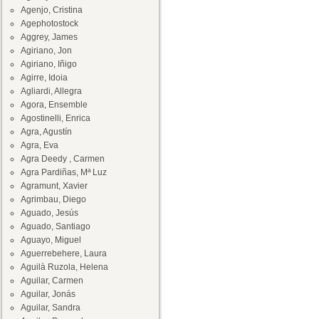
Agenjo, Cristina
Agephotostock
Aggrey, James
Agiriano, Jon
Agiriano, Iñigo
Agirre, Idoia
Agliardi, Allegra
Agora, Ensemble
Agostinelli, Enrica
Agra, Agustín
Agra, Eva
Agra Deedy , Carmen
Agra Pardiñas, Mª Luz
Agramunt, Xavier
Agrimbau, Diego
Aguado, Jesús
Aguado, Santiago
Aguayo, Miguel
Aguerrebehere, Laura
Aguilà Ruzola, Helena
Aguilar, Carmen
Aguilar, Jonás
Aguilar, Sandra