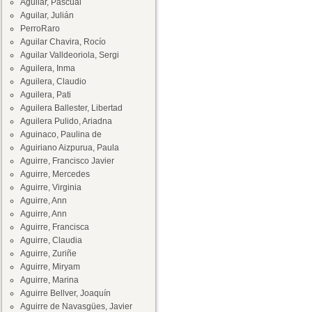
Aguilar, Pascual
Aguilar, Julián
PerroRaro
Aguilar Chavira, Rocío
Aguilar Valldeoriola, Sergi
Aguilera, Inma
Aguilera, Claudio
Aguilera, Pati
Aguilera Ballester, Libertad
Aguilera Pulido, Ariadna
Aguinaco, Paulina de
Aguiriano Aizpurua, Paula
Aguirre, Francisco Javier
Aguirre, Mercedes
Aguirre, Virginia
Aguirre, Ann
Aguirre, Ann
Aguirre, Francisca
Aguirre, Claudia
Aguirre, Zuriñe
Aguirre, Miryam
Aguirre, Marina
Aguirre Bellver, Joaquín
Aguirre de Navasgües, Javier