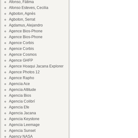
Afonso, Fátima
Afonso Esteves, Cecilia
Agboton, Agnès
Agboton, Serrat
Agdamus, Alejandro
Agence Bios-Phone
Agence Bios-Phone
Agence Corbis
Agence Corbis
Agence Cosmos
Agence GHFP
Agence Hoaqui Jacana Explorer
Agence Photos 12
Agence Rapho
Agencia Ace
Agencia Altitude
Agencia Bios
Agencia Colibrí
Agencia Efe
Agencia Jacana
Agencia Keystone
Agencia Leemage
Agencia Sunset
Agency NASA