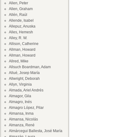
Allen, Peter
Allen, Graham
Allén, Raúl
Allende, Isabel
Allepuz, Anuska
Alles, Hemesh
Alley, R. W.
Allison, Catherine
Allman, Howard
Allman, Howard
Allred, Mike
Allsuch Boardman, Adam
Allué, Josep María
Allwright, Deborah
Allyn, Virginia
Almada, Ariel Andrés
Almagor, Gila
Almagro, Inés
Almagro López, Pilar
Almansa, Inma
Almansa, Nicolás
Almanza, René
Almárcegui Ballesta, José María
Almazán, Laura