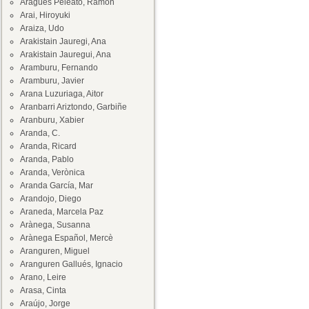
Aragüés Peleato, Ramón
Arai, Hiroyuki
Araiza, Udo
Arakistain Jauregi, Ana
Arakistain Jauregui, Ana
Aramburu, Fernando
Aramburu, Javier
Arana Luzuriaga, Aitor
Aranbarri Ariztondo, Garbiñe
Aranburu, Xabier
Aranda, C.
Aranda, Ricard
Aranda, Pablo
Aranda, Verònica
Aranda García, Mar
Arandojo, Diego
Araneda, Marcela Paz
Arànega, Susanna
Arànega Español, Mercè
Aranguren, Miguel
Aranguren Gallués, Ignacio
Arano, Leire
Arasa, Cinta
Araújo, Jorge