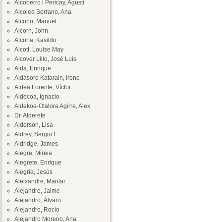
Alcoberro i Pericay, Agustí
Alcolea Serrano, Ana
Alcorlo, Manuel
Alcorn, John
Alcorta, Kasildo
Alcott, Louise May
Alcover Lillo, José Luis
Alda, Enrique
Aldasoro Katarain, Irene
Aldea Lorente, Víctor
Aldecoa, Ignacio
Aldekoa-Otalora Agirre, Alex
Dr. Alderete
Alderson, Lisa
Aldrey, Sergio F.
Aldridge, James
Alegre, Mireia
Alegrete, Enrique
Alegría, Jesús
Aleixandre, Marilar
Alejandre, Jaime
Alejandro, Álvaro
Alejandro, Rocío
Alejandro Moreno, Ana