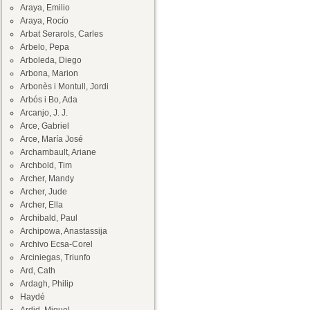
Araya, Emilio
Araya, Rocío
Arbat Serarols, Carles
Arbelo, Pepa
Arboleda, Diego
Arbona, Marion
Arbonès i Montull, Jordi
Arbós i Bo, Ada
Arcanjo, J. J.
Arce, Gabriel
Arce, María José
Archambault, Ariane
Archbold, Tim
Archer, Mandy
Archer, Jude
Archer, Ella
Archibald, Paul
Archipowa, Anastassija
Archivo Ecsa-Corel
Arciniegas, Triunfo
Ard, Cath
Ardagh, Philip
Haydé