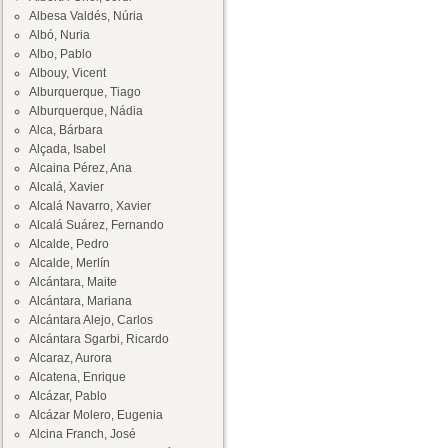
Albesa Valdés, Núria
Albó, Nuria
Albo, Pablo
Albouy, Vicent
Alburquerque, Tiago
Alburquerque, Nádia
Alca, Bárbara
Alçada, Isabel
Alcaina Pérez, Ana
Alcalá, Xavier
Alcalá Navarro, Xavier
Alcalá Suárez, Fernando
Alcalde, Pedro
Alcalde, Merlín
Alcántara, Maite
Alcántara, Mariana
Alcántara Alejo, Carlos
Alcántara Sgarbi, Ricardo
Alcaraz, Aurora
Alcatena, Enrique
Alcázar, Pablo
Alcázar Molero, Eugenia
Alcina Franch, José