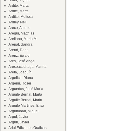
Ardid, Miguel
Ardite, Marta
Ardite, Marta
Arditto, Melissa
Ardley, Neil
Areco, Amelie
Aregui, Matthias
Arellano, Marta M.
Arenal, Sandra
Arend, Doris
Arenz, Ewald
Ares, José Ángel
Arespacochaga, Marina
Areta, Joaquín
Argelich, Diana
Argemí, Roser
Arguedas, José María
Arguilé Bernal, Marta
Arguilé Bernal, Marta
Arguilé Martínez, Elisa
Arguimbau, Miquel
Argul, Javier
Argull, Javier
Arial Ediciones Gráficas