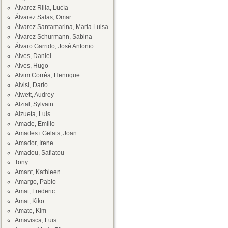
Álvarez Rilla, Lucía
Álvarez Salas, Omar
Álvarez Santamarina, María Luisa
Álvarez Schurmann, Sabina
Álvaro Garrido, José Antonio
Alves, Daniel
Alves, Hugo
Alvim Corrêa, Henrique
Alvisi, Dario
Alwett, Audrey
Alzial, Sylvain
Alzueta, Luis
Amade, Emilio
Amades i Gelats, Joan
Amador, Irene
Amadou, Safiatou
Tony
Amant, Kathleen
Amargo, Pablo
Amat, Frederic
Amat, Kiko
Amate, Kim
Amavisca, Luis