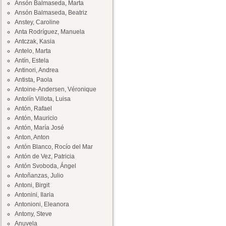
Ansón Balmaseda, Marta
Ansón Balmaseda, Beatriz
Anstey, Caroline
Anta Rodríguez, Manuela
Antczak, Kasia
Antelo, Marta
Antín, Estela
Antinori, Andrea
Antista, Paola
Antoine-Andersen, Véronique
Antolín Villota, Luisa
Antón, Rafael
Antón, Mauricio
Antón, María José
Anton, Anton
Antón Blanco, Rocío del Mar
Antón de Vez, Patricia
Antón Svoboda, Ángel
Antoñanzas, Julio
Antoni, Birgit
Antonini, Ilaria
Antonioni, Eleanora
Antony, Steve
Anuvela