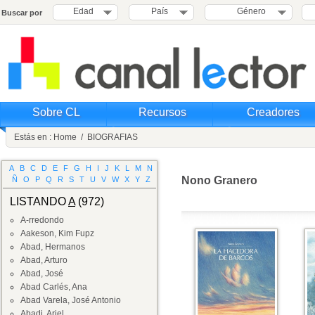
Edad
País
Género
Buscar por
Sobre CL
Recursos
Creadores
Estás en :
Home
/
BIOGRAFIAS
A
B
C
D
E
F
G
H
I
J
K
L
M
N
Nono Granero
Ñ
O
P
Q
R
S
T
U
V
W
X
Y
Z
LISTANDO
A
(972)
A-rredondo
Aakeson, Kim Fupz
Abad, Hermanos
Abad, Arturo
Abad, José
Abad Carlés, Ana
Abad Varela, José Antonio
Abadi, Ariel