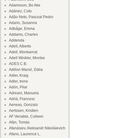
Adamsson, Bo Ake
Adánez, Coto
Adâo Neto, Pascoal Pedro
Adario, Susanna
Adbåge, Emma
Addams, Charles
Addenda
Adell, Alberto
Adell, Montserrat
Adell Winkler, Montse
ADES C.B.
Adillon Marsó, Dàlia
Adler, Kraig
Adler, Irene
Adón, Pilar
Adreani, Manuela
Adrià, Francesc
Aeneas, Gonzalo
Aertssen, Kristien
AF Venable, Colleen
Afán, Tomás
Afanásiev, Aleksandr Nikoláievich
Afano, Laurence L.