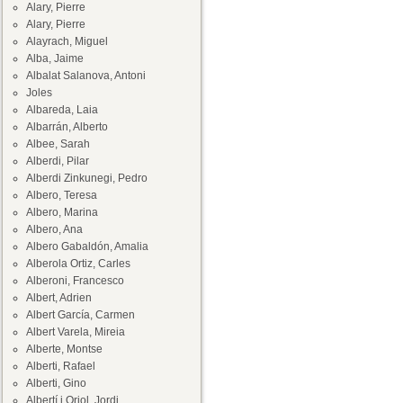
Alary, Pierre
Alary, Pierre
Alayrach, Miguel
Alba, Jaime
Albalat Salanova, Antoni
Joles
Albareda, Laia
Albarrán, Alberto
Albee, Sarah
Alberdi, Pilar
Alberdi Zinkunegi, Pedro
Albero, Teresa
Albero, Marina
Albero, Ana
Albero Gabaldón, Amalia
Alberola Ortiz, Carles
Alberoni, Francesco
Albert, Adrien
Albert García, Carmen
Albert Varela, Mireia
Alberte, Montse
Alberti, Rafael
Alberti, Gino
Albertí i Oriol, Jordi