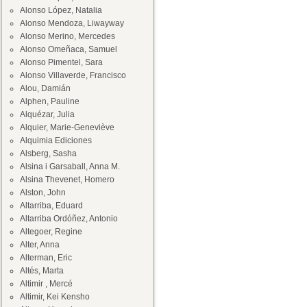
Alonso López, Natalia
Alonso Mendoza, Liwayway
Alonso Merino, Mercedes
Alonso Omeñaca, Samuel
Alonso Pimentel, Sara
Alonso Villaverde, Francisco
Alou, Damián
Alphen, Pauline
Alquézar, Julia
Alquier, Marie-Geneviève
Alquimia Ediciones
Alsberg, Sasha
Alsina i Garsaball, Anna M.
Alsina Thevenet, Homero
Alston, John
Altarriba, Eduard
Altarriba Ordóñez, Antonio
Altegoer, Regine
Alter, Anna
Alterman, Eric
Altés, Marta
Altimir , Mercé
Altimir, Kei Kensho