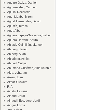
Aguirre Oteiza, Daniel
Aguirrezábal, Carmen
Agulló, Recaredo
Agur Meabe, Miren
Agustí Hernández, David
Agustín, Teresa
Agut, Albert
Agüera Espejo-Saavedra, Isabel
Agüero Herranz, Arturo
Ahijado Quintillán, Manuel
Ahlberg, Janet
Ahlberg, Allan
Ahlgrimm, Achim
Ahmed, Sufiya
Ahumada Gutiérrez, Aldo Antonio
Aida, Lehanan
Aiken, Joan
Aimar, Gustavo
R. A.
Ainatu, Fatrana
Ainaud, Jordi
Ainaud i Escudero, Jordi
Ainger, Lorna