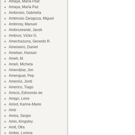
Amaya, María Pilar
Amaya, María Paz
Ambrosio, Gabriella
Ambrosio Zaragoza, Miguel
Ambrosy, Manuel
Ambrozewski, Jacek
Ambrus, Víctor G.
Amechazurra, Gerardo R.
Ameixeiro, Daniel
Amekan, Hassan
Ameli, M.
Ameli, Michela
Amenábar, Jon
Amengual, Pep
Amenós, Jordi
Americo, Tiago
Amicis, Edmondo de
Amigo, Leire
Amiot, Karine-Marie
Amir
Amira, Sergio
Amis, Kingsley
Amit, Ofra
Amkie, Lorena