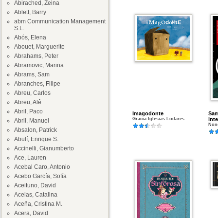
Abirached, Zeina
Ablett, Barry
abm Communication Management
S.L.
Abós, Elena
Abouet, Marguerite
Abrahams, Peter
Abramovic, Marina
Abrams, Sam
Abranches, Filipe
Abreu, Carlos
Abreu, Alê
Abril, Paco
Imagodonte
Sam
Gracia Iglesias Lodares
int
Abril, Manuel
Non
Absalon, Patrick
Abulí, Enrique S.
Accinelli, Gianumberto
Ace, Lauren
Acebal Caro, Antonio
Acebo García, Sofía
Aceituno, David
Acelas, Catalina
Aceña, Cristina M.
Acera, David