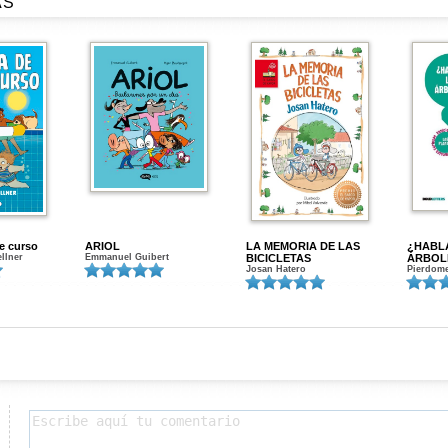
AS
de curso
ARIOL
LA MEMORIA DE LAS
¿HABL
ellner
Emmanuel Guibert
BICICLETAS
ÁRBOL
Josan Hatero
Pierdome