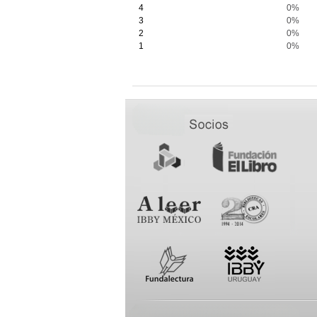
4
0%
3
0%
2
0%
1
0%