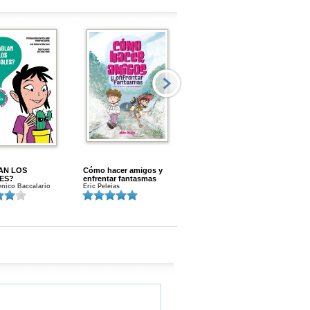
AN LOS
Cómo hacer amigos y
Menstruacion en marcha
ES?
enfrentar fantasmas
Gloria A. Calvo
nico Baccalario
Eric Peleias
K
S