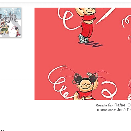
Rafael 
Rosa la lía
-
José F
Ilustraciones: