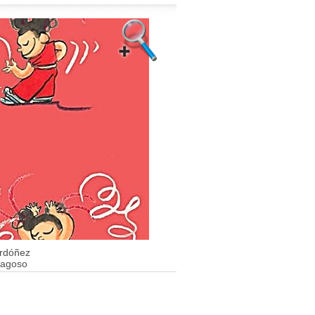
Ordóñez
ragoso