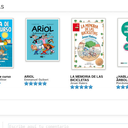
AS
de curso
ARIOL
LA MEMORIA DE LAS
¿HABL
ellner
Emmanuel Guibert
BICICLETAS
ÁRBOL
Josan Hatero
Pierdome