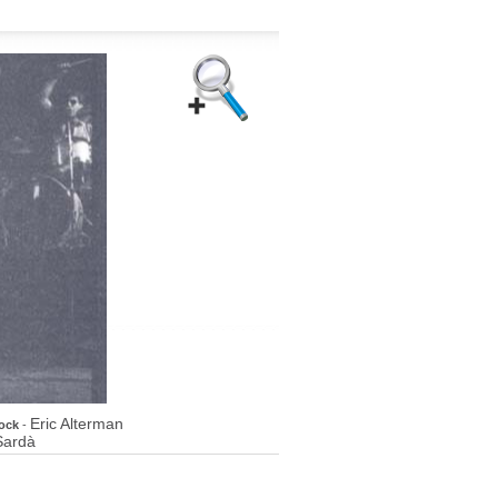
Eric Alterman
rock
-
Sardà