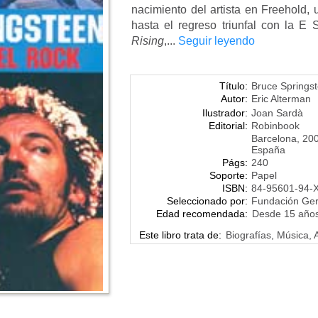
nacimiento del artista en Freehold
hasta el regreso triunfal con la E
Rising
,...
Seguir leyendo
Título:
Bruce Springst
Autor:
Eric Alterman
Ilustrador:
Joan Sardà
Editorial:
Robinbook
Barcelona, 20
España
Págs:
240
Soporte:
Papel
ISBN:
84-95601-94-
Seleccionado por:
Fundación Ge
Edad recomendada:
Desde 15 año
Este libro trata de:
Biografías, Música,