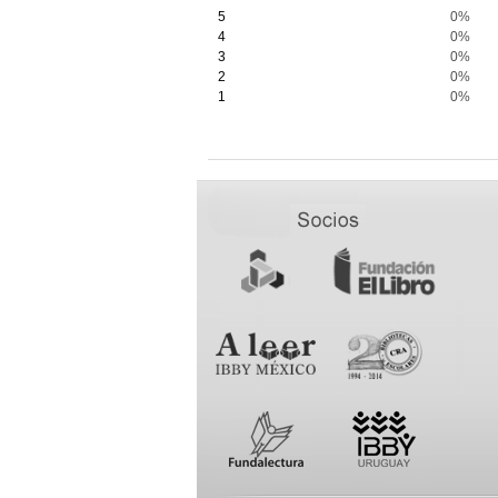
5
0%
4
0%
3
0%
2
0%
1
0%