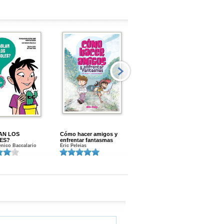
AN LOS
Cómo hacer amigos y
Menstruacion en marcha
ES?
enfrentar fantasmas
Gloria A. Calvo
nico Baccalario
Eric Peleias
K
S