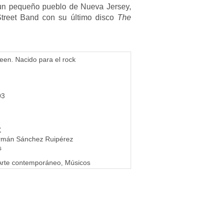
, un pequeño pueblo de Nueva Jersey,
 Street Band con su último disco
The
een. Nacido para el rock
03
X
rmán Sánchez Ruipérez
s
 Arte contemporáneo, Músicos