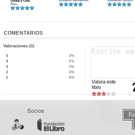
Ulrika y Oso
Elisabeth Steinkellner
Emmanuel Guibert
Pepe
COMENTARIOS
Valoraciones (0)
5
0%
4
0%
3
0%
2
0%
1
0%
Valora este
libro