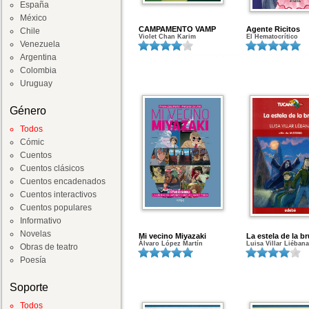
España
México
CAMPAMENTO VAMP
Agente Ricitos
Chile
Violet Chan Karim
El Hematocrítico
Venezuela
Argentina
Colombia
Uruguay
Género
Todos
Cómic
Cuentos
Cuentos clásicos
Cuentos encadenados
Cuentos interactivos
Cuentos populares
Informativo
Novelas
Mi vecino Miyazaki
La estela de la br
Álvaro López Martín
Luisa Villar Liébana
Obras de teatro
Poesía
Soporte
Todos