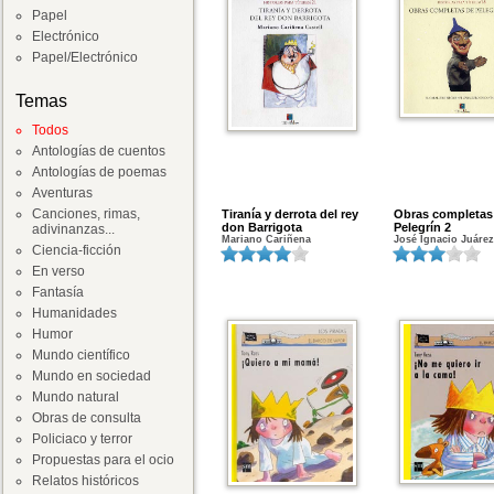
Papel
Electrónico
Papel/Electrónico
Temas
Todos
Antologías de cuentos
Antologías de poemas
Aventuras
Canciones, rimas,
Tiranía y derrota del rey
Obras completas
don Barrigota
Pelegrín 2
adivinanzas...
Mariano Cariñena
José Ignacio Juáre
Ciencia-ficción
En verso
Fantasía
Humanidades
Humor
Mundo científico
Mundo en sociedad
Mundo natural
Obras de consulta
Policiaco y terror
Propuestas para el ocio
Relatos históricos