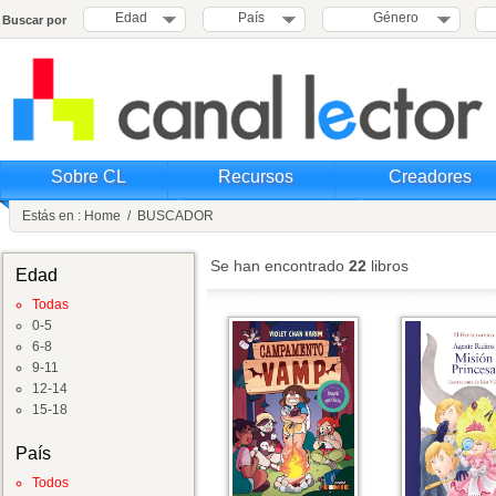
Edad
País
Género
Buscar por
Sobre CL
Recursos
Creadores
Estás en :
Home
/
BUSCADOR
Se han encontrado
22
libros
Edad
Todas
0-5
6-8
9-11
12-14
15-18
País
Todos