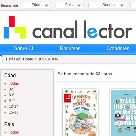
Edad
País
Género
Buscar por
Sobre CL
Recursos
Creadores
Estás en :
Home
/
BUSCADOR
Se han encontrado
63
libros
Edad
Todas
0-5
6-8
9-11
12-14
15-18
País
Todos