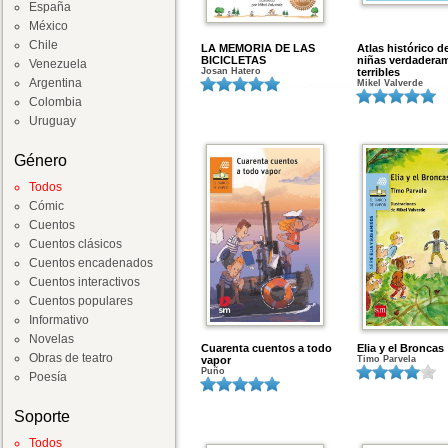
España
México
Chile
LA MEMORIA DE LAS
Atlas histórico d
BICICLETAS
niñas verdadera
Venezuela
Josan Hatero
terribles
Argentina
Mikel Valverde
Colombia
Uruguay
Género
Todos
Cómic
Cuentos
Cuentos clásicos
Cuentos encadenados
Cuentos interactivos
Cuentos populares
Informativo
Novelas
Cuarenta cuentos a todo
Elia y el Broncas
Obras de teatro
vapor
Timo Parvela
Puño
Poesía
Soporte
Todos