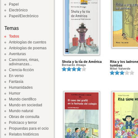
Papel
Electrónico
Papel/Electrónico
Temas
Todos
Antologías de cuentos
Antologías de poemas
Aventuras
Canciones, rimas,
Shola y la tía de América
Rita y los ladron
adivinanzas...
Bernardo Atxaga
tumbas
Mikel Valverde
Ciencia-ficción
En verso
Fantasía
Humanidades
Humor
Mundo científico
Mundo en sociedad
Mundo natural
Obras de consulta
Policiaco y terror
Propuestas para el ocio
Relatos históricos