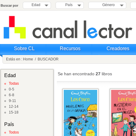
Edad
País
Género
Buscar por
Sobre CL
Recursos
Creadores
Estás en :
Home
/
BUSCADOR
Se han encontrado
27
libros
Edad
Todas
0-5
6-8
9-11
12-14
15-18
País
Todos