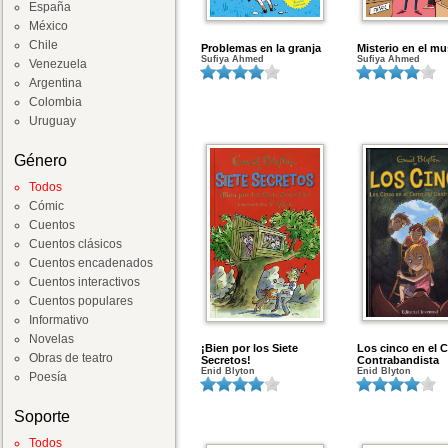
España
México
Chile
Problemas en la granja
Misterio en el m
Sufiya Ahmed
Sufiya Ahmed
Venezuela
Argentina
Colombia
Uruguay
Género
Todos
Cómic
Cuentos
Cuentos clásicos
Cuentos encadenados
Cuentos interactivos
Cuentos populares
Informativo
Novelas
¡Bien por los Siete
Los cinco en el C
Obras de teatro
Secretos!
Contrabandista
Enid Blyton
Enid Blyton
Poesía
Soporte
Todos