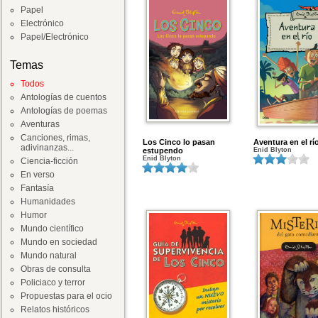
Papel
Electrónico
Papel/Electrónico
Temas
Todos
Antologías de cuentos
Antologías de poemas
Aventuras
Canciones, rimas,
Los Cinco lo pasan
Aventura en el rí
adivinanzas...
estupendo
Enid Blyton
Enid Blyton
Ciencia-ficción
En verso
Fantasía
Humanidades
Humor
Mundo científico
Mundo en sociedad
Mundo natural
Obras de consulta
Policiaco y terror
Propuestas para el ocio
Relatos históricos