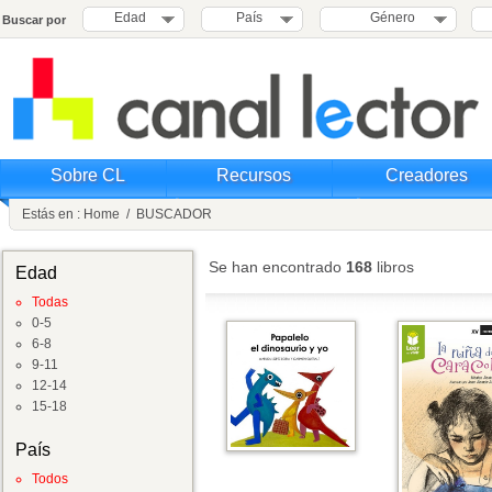
Edad
País
Género
Buscar por
Sobre CL
Recursos
Creadores
Estás en :
Home
/
BUSCADOR
Se han encontrado
168
libros
Edad
Todas
0-5
6-8
9-11
12-14
15-18
País
Todos