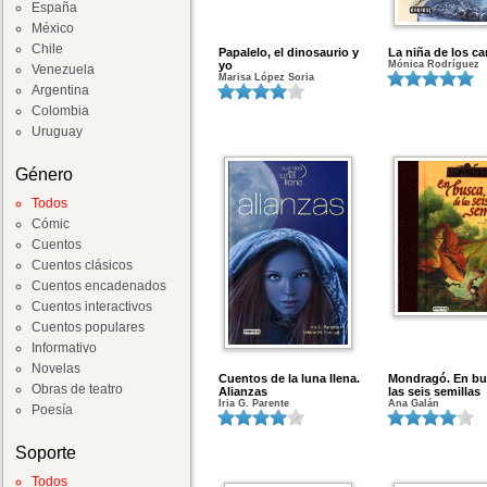
España
México
Chile
Papalelo, el dinosaurio y
La niña de los ca
yo
Mónica Rodríguez
Venezuela
Marisa López Soria
Argentina
Colombia
Uruguay
Género
Todos
Cómic
Cuentos
Cuentos clásicos
Cuentos encadenados
Cuentos interactivos
Cuentos populares
Informativo
Novelas
Cuentos de la luna llena.
Mondragó. En bu
Obras de teatro
Alianzas
las seis semillas
Iria G. Parente
Ana Galán
Poesía
Soporte
Todos