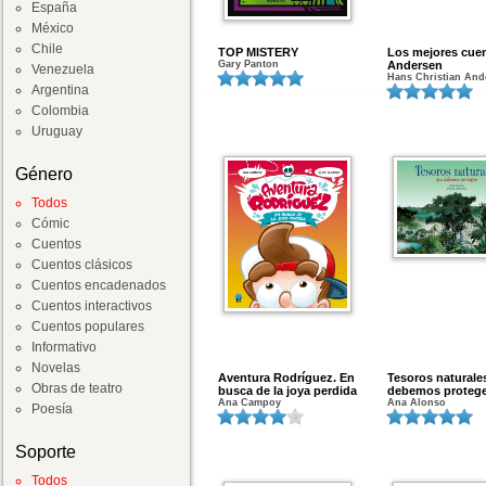
España
México
Chile
TOP MISTERY
Los mejores cue
Gary Panton
Andersen
Venezuela
Hans Christian And
Argentina
Colombia
Uruguay
Género
Todos
Cómic
Cuentos
Cuentos clásicos
Cuentos encadenados
Cuentos interactivos
Cuentos populares
Informativo
Novelas
Aventura Rodríguez. En
Tesoros naturale
Obras de teatro
busca de la joya perdida
debemos protege
Ana Campoy
Ana Alonso
Poesía
Soporte
Todos