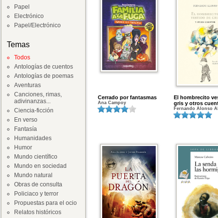
Papel
Electrónico
Papel/Electrónico
Temas
Todos
Antologías de cuentos
Antologías de poemas
Aventuras
Canciones, rimas,
Cerrado por fantasmas
El hombrecito ve
adivinanzas...
Ana Campoy
gris y otros cuen
Fernando Alonso A
Ciencia-ficción
En verso
Fantasía
Humanidades
Humor
Mundo científico
Mundo en sociedad
Mundo natural
Obras de consulta
Policiaco y terror
Propuestas para el ocio
Relatos históricos