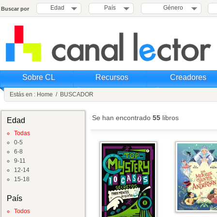
Edad
País
Género
Buscar por
Sobre CL
Recursos
Creadores
Estás en :
Home
/
BUSCADOR
Se han encontrado
55
libros
Edad
Todas
0-5
6-8
9-11
12-14
15-18
País
Todos